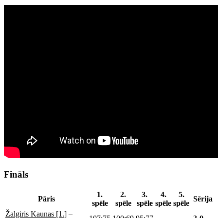
Fināls
1.
2.
3.
4.
5.
Pāris
Sērija
spēle
spēle
spēle
spēle
spēle
Žalgiris Kaunas [1.]
–