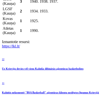
3
1940. 1938. 1937.
(Kauņa)
LGSF
2
1934. 1933.
(Kauņa)
Kovas
1
1925.
(Kauņa)
Atletas
1
1990.
(Kauņa)
Izmantotie resursi:
https://lkl.lt/
22
Uz Krieviju devies vēl viens Kalnīša dibinātās aģentūras basketbolists
11
Kalnītis nekomentē "BSA Basketball" aģentūras klientu noslēgtos līgumus Krievijā