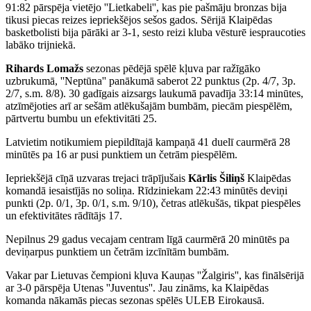
91:82 pārspēja vietējo ''Lietkabeli'', kas pie pašmāju bronzas bija
tikusi piecas reizes iepriekšējos sešos gados. Sērijā Klaipēdas
basketbolisti bija pārāki ar 3-1, sesto reizi kluba vēsturē iespraucoties
labāko trijniekā.
Rihards Lomažs
sezonas pēdējā spēlē kļuva par ražīgāko
uzbrukumā, ''Neptūna'' panākumā saberot 22 punktus (2p. 4/7, 3p.
2/7, s.m. 8/8). 30 gadīgais aizsargs laukumā pavadīja 33:14 minūtes,
atzīmējoties arī ar sešām atlēkušajām bumbām, piecām piespēlēm,
pārtvertu bumbu un efektivitāti 25.
Latvietim notikumiem piepildītajā kampaņā 41 duelī caurmērā 28
minūtēs pa 16 ar pusi punktiem un četrām piespēlēm.
Iepriekšējā cīņā uzvaras trejaci trāpījušais
Kārlis Šiliņš
Klaipēdas
komandā iesaistījās no soliņa. Rīdziniekam 22:43 minūtēs deviņi
punkti (2p. 0/1, 3p. 0/1, s.m. 9/10), četras atlēkušās, tikpat piespēles
un efektivitātes rādītājs 17.
Nepilnus 29 gadus vecajam centram līgā caurmērā 20 minūtēs pa
deviņarpus punktiem un četrām izcīnītām bumbām.
Vakar par Lietuvas čempioni kļuva Kauņas ''Žalgiris'', kas finālsērijā
ar 3-0 pārspēja Utenas ''Juventus''. Jau zināms, ka Klaipēdas
komanda nākamās piecas sezonas spēlēs ULEB Eirokausā.