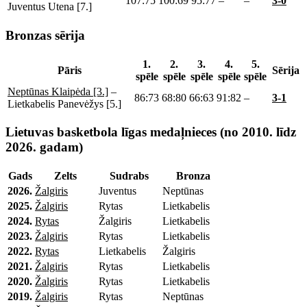
107:75
100:69
95:77
–
–
3-0
Juventus Utena [7.]
Bronzas sērija
1.
2.
3.
4.
5.
Pāris
Sērija
spēle
spēle
spēle
spēle
spēle
Neptūnas Klaipėda [3.]
–
86:73
68:80
66:63
91:82
–
3-1
Lietkabelis Panevėžys [5.]
Lietuvas basketbola līgas medaļnieces (no 2010. līdz
2026. gadam)
Gads
Zelts
Sudrabs
Bronza
2026.
Žalgiris
Juventus
Neptūnas
2025.
Žalgiris
Rytas
Lietkabelis
2024.
Rytas
Žalgiris
Lietkabelis
2023.
Žalgiris
Rytas
Lietkabelis
2022.
Rytas
Lietkabelis
Žalgiris
2021.
Žalgiris
Rytas
Lietkabelis
2020.
Žalgiris
Rytas
Lietkabelis
2019.
Žalgiris
Rytas
Neptūnas