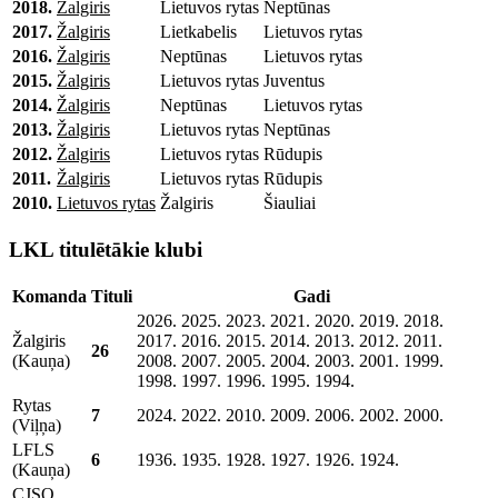
2018.
Žalgiris
Lietuvos rytas
Neptūnas
2017.
Žalgiris
Lietkabelis
Lietuvos rytas
2016.
Žalgiris
Neptūnas
Lietuvos rytas
2015.
Žalgiris
Lietuvos rytas
Juventus
2014.
Žalgiris
Neptūnas
Lietuvos rytas
2013.
Žalgiris
Lietuvos rytas
Neptūnas
2012.
Žalgiris
Lietuvos rytas
Rūdupis
2011.
Žalgiris
Lietuvos rytas
Rūdupis
2010.
Lietuvos rytas
Žalgiris
Šiauliai
LKL titulētākie klubi
Komanda
Tituli
Gadi
2026. 2025. 2023. 2021. 2020. 2019. 2018.
Žalgiris
2017. 2016. 2015. 2014. 2013. 2012. 2011.
26
(Kauņa)
2008. 2007. 2005. 2004. 2003. 2001. 1999.
1998. 1997. 1996. 1995. 1994.
Rytas
7
2024. 2022. 2010. 2009. 2006. 2002. 2000.
(Viļņa)
LFLS
6
1936. 1935. 1928. 1927. 1926. 1924.
(Kauņa)
CJSO