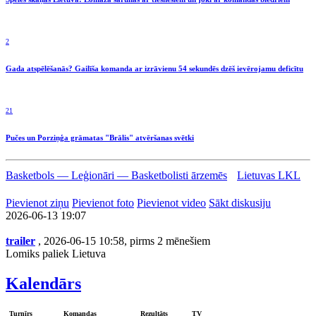
2
Gada atspēlēšanās? Gailīša komanda ar izrāvienu 54 sekundēs dzēš ievērojamu deficītu
21
Pučes un Porziņģa grāmatas "Brālis" atvēršanas svētki
Basketbols — Leģionāri — Basketbolisti ārzemēs
Lietuvas LKL
Pievienot ziņu
Pievienot foto
Pievienot video
Sākt diskusiju
2026-06-13 19:07
trailer
, 2026-06-15 10:58, pirms 2 mēnešiem
Lomiks paliek Lietuva
Kalendārs
Turnīrs
Komandas
Rezultāts
TV