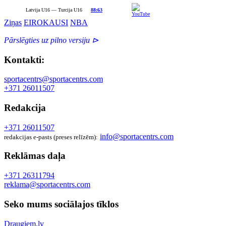
Latvija U16 — Turcija U16
88:63
Ziņas
EIROKAUSI
NBA
Pārslēgties uz pilno versiju ⊳
Kontakti:
sportacentrs@sportacentrs.com
+371 26011507
Redakcija
+371 26011507
info@sportacentrs.com
redakcijas e-pasts (preses relīzēm):
Reklāmas daļa
+371 26311794
reklama@sportacentrs.com
Seko mums sociālajos tīklos
Draugiem.lv