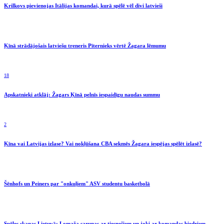
Krilkovs pievienojas Itālijas komandai, kurā spēlē vēl divi latvieši
Ķīnā strādājošais latviešu treneris Pīternieks vērtē Žagara lēmumu
18
Apskatnieki atklāj: Žagars Ķīnā pelnīs iespaidīgu naudas summu
2
Ķīna vai Latvijas izlase? Vai nokļūšana CBA sekmēs Žagara iespējas spēlēt izlasē?
Šēnhofs un Peiners par "onkuļiem" ASV studentu basketbolā
Spēles skaņas Lietuvā: Lomaža sarunas ar tiesnešiem un joki ar komandas biedriem