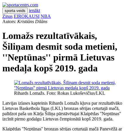
ienākt
sporta veids
Ziņas
EIROKAUSI
NBA
Autors:
Kristiāns Dilāns
Lomažs rezultatīvākais,
Šiliņam desmit soda metieni,
''Neptūnas'' pirmā Lietuvas
medaļa kopš 2019. gada
Rihards Lomažs. Foto: Rokas Lukoševičius/LKL
Latvijas izlases kapteinis Rihards Lomažs kļuva par rezultatīvāko
Lietuvas Basketbola līgas (LKL) bronzas sērijas ceturtajā mačā,
palīdzot paša un Kārļa Šiliņa pārstāvētajai Klaipēdas ''Neptūnas''
izcīnīt pirmo godalgu Lietuvas čempionātā kopš 2019. gada.
Klaipēdas ''Neptūnas'' bronzas sērijas ceturtajā mačā Panevēžā ar