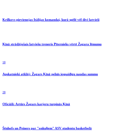
Krilkovs pievienojas Itālijas komandai, kurā spēlē vēl divi latvieši
Ķīnā strādājošais latviešu treneris Pīternieks vērtē Žagara lēmumu
18
Apskatnieki atklāj: Žagars Ķīnā pelnīs iespaidīgu naudas summu
28
Oficiāli: Artūrs Žagars karjeru turpinās Ķīnā
Šēnhofs un Peiners par "onkuļiem" ASV studentu basketbolā