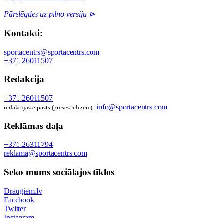
Pārslēgties uz pilno versiju ⊳
Kontakti:
sportacentrs@sportacentrs.com
+371 26011507
Redakcija
+371 26011507
info@sportacentrs.com
redakcijas e-pasts (preses relīzēm):
Reklāmas daļa
+371 26311794
reklama@sportacentrs.com
Seko mums sociālajos tīklos
Draugiem.lv
Facebook
Twitter
Instagram