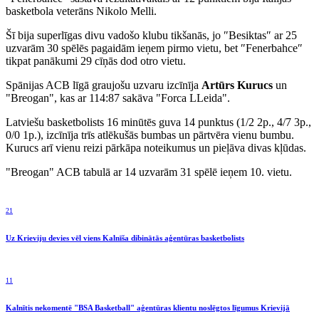
basketbola veterāns Nikolo Melli.
Šī bija superlīgas divu vadošo klubu tikšanās, jo ″Besiktas″ ar 25
uzvarām 30 spēlēs pagaidām ieņem pirmo vietu, bet ″Fenerbahce″
tikpat panākumi 29 cīņās dod otro vietu.
Spānijas ACB līgā graujošu uzvaru izcīnīja
Artūrs Kurucs
un
"Breogan", kas ar 114:87 sakāva "Forca LLeida".
Latviešu basketbolists 16 minūtēs guva 14 punktus (1/2 2p., 4/7 3p.,
0/0 1p.), izcīnīja trīs atlēkušās bumbas un pārtvēra vienu bumbu.
Kurucs arī vienu reizi pārkāpa noteikumus un pieļāva divas kļūdas.
"Breogan" ACB tabulā ar 14 uzvarām 31 spēlē ieņem 10. vietu.
21
Uz Krieviju devies vēl viens Kalnīša dibinātās aģentūras basketbolists
11
Kalnītis nekomentē "BSA Basketball" aģentūras klientu noslēgtos līgumus Krievijā