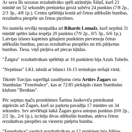
Ar savu šīs sezonas rezultatīvāko spēli atzīmējās Šiliņš, kurš 21
minūtē un 52 sekundēs pretinieku grozā
sabēra
24 punktus (7/8 2p.,
2/3 3p., 4/8 1p.). Centra spēlētāja kontā arī četras atlēkušās bumbas,
rezultatīva piespēle un četras piezīmes.
No tautieša sevišķi neatpalika arī
Rihards Lomažs
, kurš nepilnā 31
minūtē spēles laika iespēja 20 punktus (7/9 2p., 0/5 3p., 6/6 1p.).
Latvijas izlases kapteinis gūtajiem punktiem pievienoja četras
atlēkušās bumbas, piecas rezultatīvas piespēles un trīs pārķertas
bumbas. Tiesa, viņš pieļāva arī piecas kļūdas.
″Žalgira″ rezultatīvākais spēlētājs ar 16 punktiem bija Azuls Tubelis.
″Neptūnas″ LKL tabulā ar bilanci 16-15 ierindojas trešajā vietā.
Tikmēr Turcijas superlīgā zaudējumu cieta
Artūrs Žagars
un
Stambulas ″Fenerbahce″, kas ar 72:85 piekāpās citam Stambulas
klubam ″Besiktas″.
Pēc septiņu maču prombūtnes Šarūna Jasikeviča pieteikumā
atgriezās arī Žagars, kurš uz parketa pavadīja 17 minūtes un 34
sekundes. Sev atvēlētajā laikā Žagars guva astoņus punktus (0/0 2p.,
2/2 3p., 2/4 1p.), izcīnīja divas atlēkušās bumbas, atdeva četras
rezultatīvas piespēles un vienreiz pārķēra bumbu.
″Fenerbahce″ sastāvā rezultatīvākais ar 12 punktiem bija Itālijas