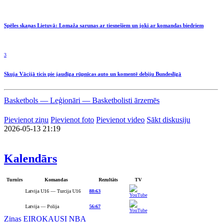
Spēles skaņas Lietuvā: Lomaža sarunas ar tiesnešiem un joki ar komandas biedriem
3
Skuja Vācijā ticis pie jaudīga rūpnīcas auto un komentē debiju Bundeslīgā
Basketbols — Leģionāri — Basketbolisti ārzemēs
Pievienot ziņu
Pievienot foto
Pievienot video
Sākt diskusiju
2026-05-13 21:19
Kalendārs
Turnīrs
Komandas
Rezultāts
TV
Latvija U16 — Turcija U16
88:63
Latvija — Polija
56:67
Ziņas
EIROKAUSI
NBA