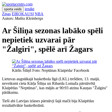
ienākt
sporta veids
Ziņas
EIROKAUSI
NBA
Autors:
Matīss Kleinbergs
Ar Šiliņa sezonas labāko spēli
nepietiek uzvarai pār
"Žalgiri", spēlē arī Žagars
Kārlis Šiliņš Foto: Neptūnas Klaipėda/ Facebook
Lietuvas augstākajā basketbola līgā (LKL) trešdien, 13. maijā,
neveiksmi cieta Kārļa Šiliņa un Riharda Lomaža pārstāvētā
Klaipēdas ″Neptūnas″, kas mājās ar 90:93 atzina Kauņas ″Žalgira″
pārākumu.
Tieši abi Latvijas izlases pārstāvji šajā mačā bija Klaipēdas
rezultatīvākie basketbolisti.