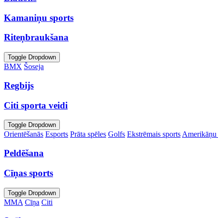
Kamaniņu sports
Riteņbraukšana
Toggle Dropdown
BMX
Šoseja
Regbijs
Citi sporta veidi
Toggle Dropdown
Orientēšanās
Esports
Prāta spēles
Golfs
Ekstrēmais sports
Amerikāņu 
Peldēšana
Cīņas sports
Toggle Dropdown
MMA
Cīņa
Citi