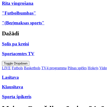
Rīta vingrošana
"Futbolbumbas"
"(Bez)maksas sports"
Dažādi
Solis pa kreisi
Sportacentrs TV
Toggle Dropdown
LIVE
Futbols
Basketbols
TV4 programma
Pilnas spēles
Hokejs
Video
Lasītava
Klausītava
Sporta špikeris