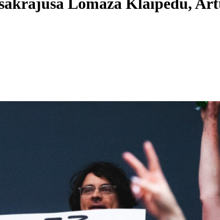
6 sakrājušā Lomaža Klaipēdu, A
"