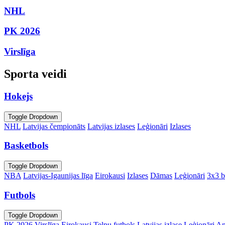
NHL
PK 2026
Virslīga
Sporta veidi
Hokejs
Toggle Dropdown
NHL
Latvijas čempionāts
Latvijas izlases
Leģionāri
Izlases
Basketbols
Toggle Dropdown
NBA
Latvijas-Igaunijas līga
Eirokausi
Izlases
Dāmas
Leģionāri
3x3 b
Futbols
Toggle Dropdown
PK 2026
Virslīga
Eirokausi
Telpu futbols
Latvijas izlase
Leģionāri
An