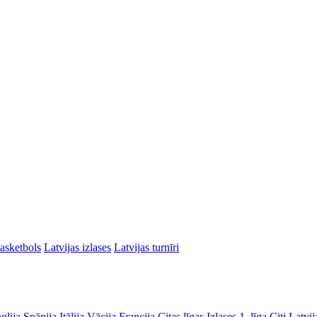
asketbols
Latvijas izlases
Latvijas turnīri
glija
Spānija
Itālija
Vācija
Francija
Citas līgas
Izlases
1. līga
Citi Latvij