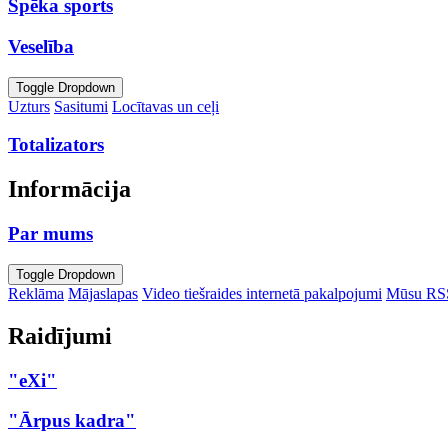
Spēka sports
Veselība
Toggle Dropdown
Uzturs
Sasitumi
Locītavas un ceļi
Totalizators
Informācija
Par mums
Toggle Dropdown
Reklāma
Mājaslapas
Video tiešraides internetā pakalpojumi
Mūsu RS
Raidījumi
"eXi"
"Ārpus kadra"