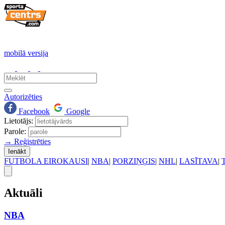
mobilā versija
Autorizēties
Facebook
Google
Lietotājs:
Parole:
→ Reģistrēties
Ienākt
FUTBOLA EIROKAUSI
|
NBA
|
PORZIŅĢIS
|
NHL
|
LASĪTAVA
|
Aktuāli
NBA