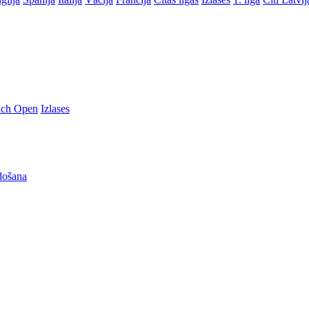
nch Open
Izlases
došana