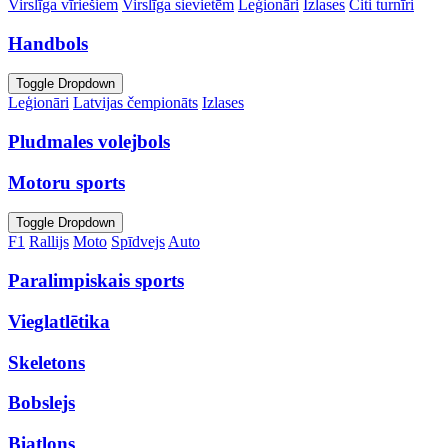
Virslīga vīriešiem
Virslīga sievietēm
Leģionāri
Izlases
Citi turnīri
Handbols
Toggle Dropdown
Leģionāri
Latvijas čempionāts
Izlases
Pludmales volejbols
Motoru sports
Toggle Dropdown
F1
Rallijs
Moto
Spīdvejs
Auto
Paralimpiskais sports
Vieglatlētika
Skeletons
Bobslejs
Biatlons