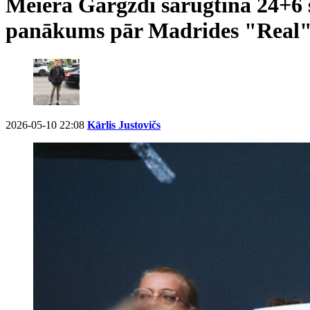
Meiera Gargždi sarūgtina 24+
panākums pār Madrides "Real
2026-05-10 22:08
Kārlis Justovičs