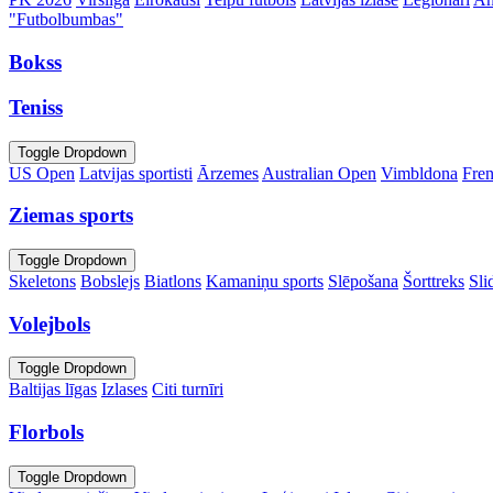
"Futbolbumbas"
Bokss
Teniss
Toggle Dropdown
US Open
Latvijas sportisti
Ārzemes
Australian Open
Vimbldona
Fre
Ziemas sports
Toggle Dropdown
Skeletons
Bobslejs
Biatlons
Kamaniņu sports
Slēpošana
Šorttreks
Sli
Volejbols
Toggle Dropdown
Baltijas līgas
Izlases
Citi turnīri
Florbols
Toggle Dropdown