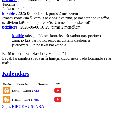
Teicami
Janka to ir pelnījis!
knaible
, 2026-06-06 10:13, pirms 2 mēnešiem
Izlases kontekstā šī varbūt nav pozitīva ziņa, jo kas var notikt sēžot
uz diviem krēsliem ir pieredzēts. Un ne tikai basketbolā.
beiziiters
, 2026-06-06 10:29, pirms 2 mēnešiem
knaible
rakstīja: Izlases kontekstā šī varbūt nav pozitīva
ziņa, jo kas var notikt sēžot uz diviem krēsliem ir
pieredzēts. Un ne tikai basketbolā.
Basītī treneri tikai izlasei nez vai atradīsi
Labāk lai paralēli strādā ar šī līmeņa klubu nekā vada komandu sētas
mačos
Kalendārs
Turnīrs
Komandas
Rezultāts
TV
Latvija — Zviedrija
70:60
Francija — Latvija
73:57
Ziņas
EIROKAUSI
NBA