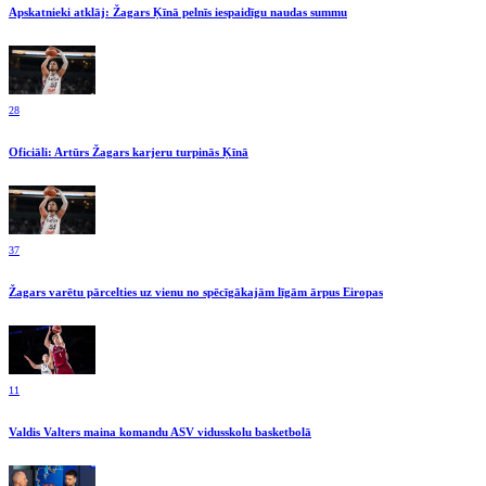
Apskatnieki atklāj: Žagars Ķīnā pelnīs iespaidīgu naudas summu
28
Oficiāli: Artūrs Žagars karjeru turpinās Ķīnā
37
Žagars varētu pārcelties uz vienu no spēcīgākajām līgām ārpus Eiropas
11
Valdis Valters maina komandu ASV vidusskolu basketbolā