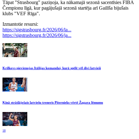
Tāpat "Strasbourg" paziņoja, ka nākamajā sezonā sacentīsies FIBA
Čempionu līgā, kur pagājušajā sezonā startēja arī Gailīša bijušais
klubs "VEF Rīga".
Izmantotie resursi:
https://sigstrasbourg.fr/2026/06/la...
https://sigstrasbourg.fr/2026/06/ja...
Krilkovs pievienojas Itālijas komandai, kurā spēlē vēl divi latvieši
Ķīnā strādājošais latviešu treneris Pīternieks vērtē Žagara lēmumu
18