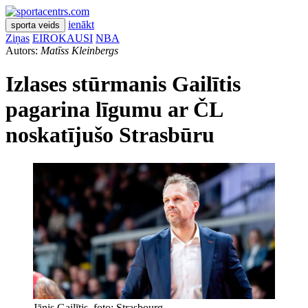
ienākt
sporta veids
Ziņas
EIROKAUSI
NBA
Autors:
Matīss Kleinbergs
Izlases stūrmanis Gailītis
pagarina līgumu ar ČL
noskatījušo Strasbūru
Jānis Gailītis. foto: Strasbourg