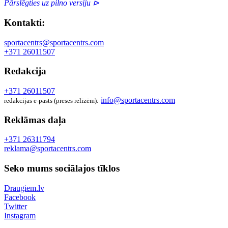
Pārslēgties uz pilno versiju ⊳
Kontakti:
sportacentrs@sportacentrs.com
+371 26011507
Redakcija
+371 26011507
info@sportacentrs.com
redakcijas e-pasts (preses relīzēm):
Reklāmas daļa
+371 26311794
reklama@sportacentrs.com
Seko mums sociālajos tīklos
Draugiem.lv
Facebook
Twitter
Instagram