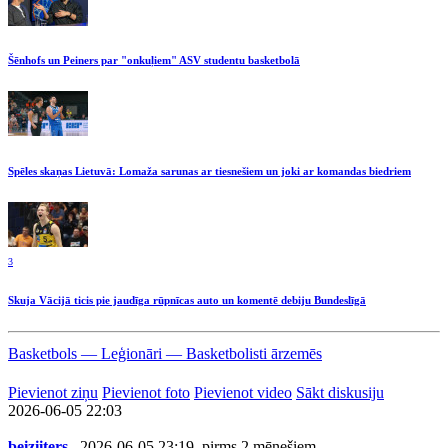
Šēnhofs un Peiners par "onkuļiem" ASV studentu basketbolā
Spēles skaņas Lietuvā: Lomaža sarunas ar tiesnešiem un joki ar komandas biedriem
3
Skuja Vācijā ticis pie jaudīga rūpnīcas auto un komentē debiju Bundeslīgā
Basketbols — Leģionāri — Basketbolisti ārzemēs
Pievienot ziņu
Pievienot foto
Pievienot video
Sākt diskusiju
2026-06-05 22:03
beiziiters
, 2026-06-05 23:19, pirms 2 mēnešiem