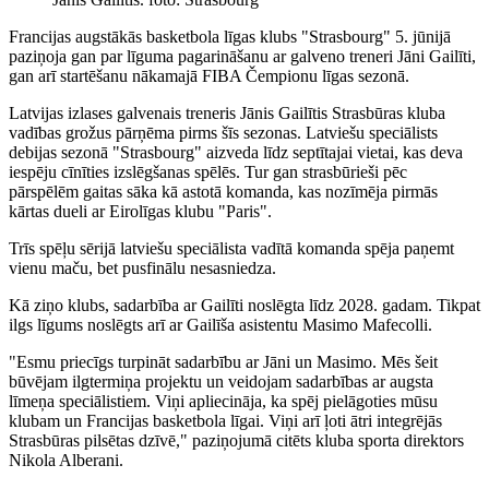
Francijas augstākās basketbola līgas klubs "Strasbourg" 5. jūnijā
paziņoja gan par līguma pagarināšanu ar galveno treneri Jāni Gailīti,
gan arī startēšanu nākamajā FIBA Čempionu līgas sezonā.
Latvijas izlases galvenais treneris Jānis Gailītis Strasbūras kluba
vadības grožus pārņēma pirms šīs sezonas. Latviešu speciālists
debijas sezonā "Strasbourg" aizveda līdz septītajai vietai, kas deva
iespēju cīnīties izslēgšanas spēlēs. Tur gan strasbūrieši pēc
pārspēlēm gaitas sāka kā astotā komanda, kas nozīmēja pirmās
kārtas dueli ar Eirolīgas klubu "Paris".
Trīs spēļu sērijā latviešu speciālista vadītā komanda spēja paņemt
vienu maču, bet pusfinālu nesasniedza.
Kā ziņo klubs, sadarbība ar Gailīti noslēgta līdz 2028. gadam. Tikpat
ilgs līgums noslēgts arī ar Gailīša asistentu Masimo Mafecolli.
"Esmu priecīgs turpināt sadarbību ar Jāni un Masimo. Mēs šeit
būvējam ilgtermiņa projektu un veidojam sadarbības ar augsta
līmeņa speciālistiem. Viņi apliecināja, ka spēj pielāgoties mūsu
klubam un Francijas basketbola līgai. Viņi arī ļoti ātri integrējās
Strasbūras pilsētas dzīvē," paziņojumā citēts kluba sporta direktors
Nikola Alberani.