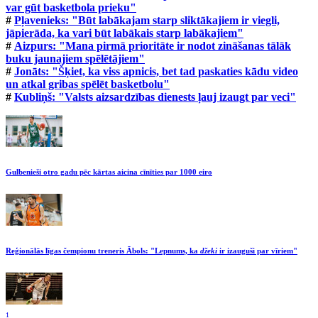
var gūt basketbola prieku"
#
Pļavenieks: "Būt labākajam starp sliktākajiem ir viegli,
jāpierāda, ka vari būt labākais starp labākajiem"
#
Aizpurs: "Mana pirmā prioritāte ir nodot zināšanas tālāk
buku jaunajiem spēlētājiem"
#
Jonāts: "Šķiet, ka viss apnicis, bet tad paskaties kādu video
un atkal gribas spēlēt basketbolu"
#
Kubliņš: "Valsts aizsardzības dienests ļauj izaugt par veci"
Gulbenieši otro gadu pēc kārtas aicina cīnīties par 1000 eiro
Reģionālās līgas čempionu treneris Ābols: "Lepnums, ka
džeki
ir izauguši par vīriem"
1