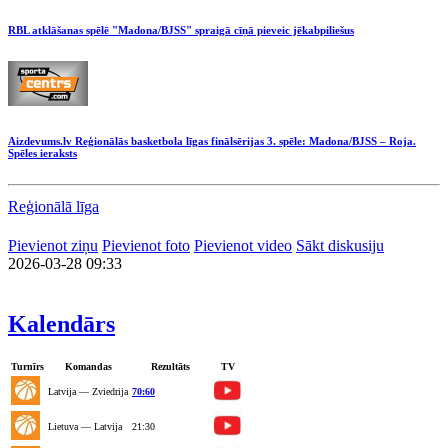
RBL atklāšanas spēlē "Madona/BJSS" spraigā cīņā pieveic jēkabpiliešus
Aizdevums.lv Reģionālās basketbola līgas finālsērijas 3. spēle: Madona/BJSS – Roja.
Spēles ieraksts
Reģionālā līga
Pievienot ziņu
Pievienot foto
Pievienot video
Sākt diskusiju
2026-03-28 09:33
Kalendārs
Turnīrs
Komandas
Rezultāts
TV
Latvija — Zviedrija
70:60
Lietuva — Latvija
21:30