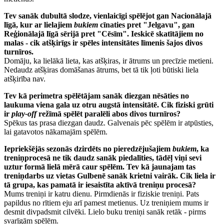
Tev sanāk dubultā slodze, vienlaicīgi spēlējot gan Nacionālajā
līgā, kur ar lielajiem
bukiem
cīnaties pret "Jelgavu", gan
Reģionālajā līgā sērijā pret "Cēsīm". Ieskicē skatītājiem no
malas - cik atšķirīgs ir spēles intensitātes līmenis šajos divos
turnīros.
Domāju, ka lielākā lieta, kas atšķiras, ir ātrums un precīzie metieni.
Nedaudz atšķiras domāšanas ātrums, bet tā tik ļoti būtiski liela
atšķirība nav.
Tev kā perimetra spēlētājam sanāk diezgan nēsāties no
laukuma viena gala uz otru augstā intensitātē. Cik fiziski grūti
ir
play-off
režīmā spēlēt paralēli abos divos turnīros?
Spēkus tas prasa diezgan daudz. Galvenais pēc spēlēm ir atpūsties,
lai gatavotos nākamajām spēlēm.
Iepriekšējās sezonās dzirdēts no pieredzējušajiem
bukiem
, ka
treniņprocesā ne tik daudz sanāk piedalīties, tādēļ viņi sevi
uztur formā lielā mērā caur spēlēm. Tev kā jaunajam tas
treniņdarbs uz vietas Gulbenē sanāk krietni vairāk. Cik liela ir
tā grupa, kas pamatā ir iesaistīta aktīvā treniņu procesā?
Mums treniņi ir katru dienu. Pirmdienās ir fiziskie treniņi. Pats
papildus no rītiem eju arī pamest metienus. Uz treniņiem mums ir
desmit divpadsmit cilvēki. Lielo buku treniņi sanāk retāk - pirms
svarīgām spēlēm.