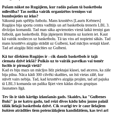
Pašam nākot no Rugājiem, kur radās pašam tā basketbola
mīlestība? Tas notika vairāk organizētos treniņos vai
bumbojoties uz ielas?
Sākumā pats spēlēju futbolu. Mans krusttēvs [Lauris Krēmers]
Rugājos bija sporta centra vadītājs un arī basketbola treneris LBL 3.
divīzijas komandā. Tad man sāka apvienoties vienā laikā treniņi gan
futbolā, gan basketbolā. Bija jāpieņem lēmums uz kuriem iet. Kaut
kā vairāk nosliecos uz basketbolu. Tā tas viss arī nopietni sākās. Tad
mans krusttēvs aizgāja strādāt uz Gulbeni, kad mācījos sestajā klasē.
Tad arī aizgāju līdzi mācīties uz Gulbeni.
Kā tur džekiem Rugājos ir - cik daudz basketbols ir tajā
ciemata dzīvē iekšā? Puikās uz to vairāk pavelkas vai tomēr
fucītis ir pirmajā vietā?
Kad es biju mazs un mācījos līdz piektajai klasei, tad atceros, ka zāle
bija pilna. Nāca kādi 300 cilvēki skatīties, un īsti vietas zālē, kur
stāvēt vairs nebija. Tad, kad krusttēvs aizgāja projām, tad arī pajuka
tā LBL3 komanda un palika šķiet vien kādas divas grupiņas
Jaunatnes līgā.
Tev šis ir tāds kārtīgs izlaušanās gads. Skaidrs, ka "Gulbenes
Buki" ja ne katru gadu, tad reizi divos kādu labu jauno palaiž
tālāk lielajā basketbola dzīvē. Cik svarīgi tev ir caur lielajiem
bukiem
atrādīties tiem potenciālajiem kandidātiem, kas tevi arī