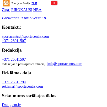
Francija — Latvija
73:57
Ziņas
EIROKAUSI
NBA
Pārslēgties uz pilno versiju ⊳
Kontakti:
sportacentrs@sportacentrs.com
+371 26011507
Redakcija
+371 26011507
info@sportacentrs.com
redakcijas e-pasts (preses relīzēm):
Reklāmas daļa
+371 26311794
reklama@sportacentrs.com
Seko mums sociālajos tīklos
Draugiem.lv