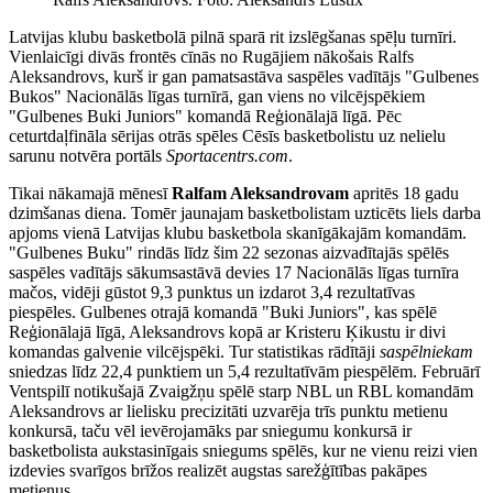
Latvijas klubu basketbolā pilnā sparā rit izslēgšanas spēļu turnīri.
Vienlaicīgi divās frontēs cīnās no Rugājiem nākošais Ralfs
Aleksandrovs, kurš ir gan pamatsastāva saspēles vadītājs "Gulbenes
Bukos" Nacionālās līgas turnīrā, gan viens no vilcējspēkiem
"Gulbenes Buki Juniors" komandā Reģionālajā līgā. Pēc
ceturtdaļfināla sērijas otrās spēles Cēsīs basketbolistu uz nelielu
sarunu notvēra portāls
Sportacentrs.com
.
Tikai nākamajā mēnesī
Ralfam Aleksandrovam
apritēs 18 gadu
dzimšanas diena. Tomēr jaunajam basketbolistam uzticēts liels darba
apjoms vienā Latvijas klubu basketbola skanīgākajām komandām.
"Gulbenes Buku" rindās līdz šim 22 sezonas aizvadītajās spēlēs
saspēles vadītājs sākumsastāvā devies 17 Nacionālās līgas turnīra
mačos, vidēji gūstot 9,3 punktus un izdarot 3,4 rezultatīvas
piespēles. Gulbenes otrajā komandā "Buki Juniors", kas spēlē
Reģionālajā līgā, Aleksandrovs kopā ar Kristeru Ķikustu ir divi
komandas galvenie vilcējspēki. Tur statistikas rādītāji
saspēlniekam
sniedzas līdz 22,4 punktiem un 5,4 rezultatīvām piespēlēm. Februārī
Ventspilī notikušajā Zvaigžņu spēlē starp NBL un RBL komandām
Aleksandrovs ar lielisku precizitāti uzvarēja trīs punktu metienu
konkursā, taču vēl ievērojamāks par sniegumu konkursā ir
basketbolista aukstasinīgais sniegums spēlēs, kur ne vienu reizi vien
izdevies svarīgos brīžos realizēt augstas sarežģītības pakāpes
metienus.