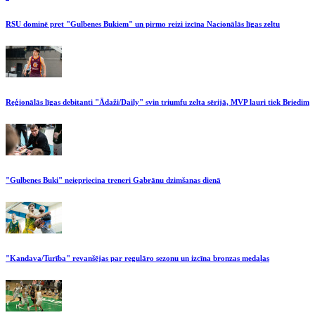
RSU dominē pret "Gulbenes Bukiem" un pirmo reizi izcīna Nacionālās līgas zeltu
Reģionālās līgas debitanti "Ādaži/Daily" svin triumfu zelta sērijā, MVP lauri tiek Briedim
"Gulbenes Buki" neiepriecina treneri Gabrānu dzimšanas dienā
"Kandava/Turība" revanšējas par regulāro sezonu un izcīna bronzas medaļas