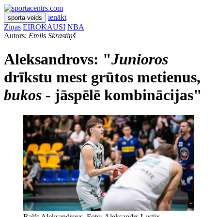
ienākt
sporta veids
Ziņas
EIROKAUSI
NBA
Autors:
Emils Skrastiņš
Aleksandrovs: "
Junioros
drīkstu mest grūtos metienus,
bukos
- jāspēlē kombinācijas"
Ralfs Aleksandrovs. Foto: Aleksandrs Lustix