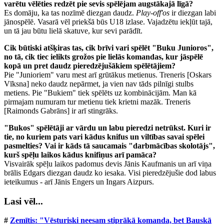
varētu vēlēties redzēt pie sevis spēlējam augstākajā līgā?
Es domāju, ka tas nozīmē diezgan daudz.
Play-off'os
ir diezgan labi
jānospēlē. Vasarā vēl priekšā būs U18 izlase. Vajadzētu iekļūt tajā,
un tā jau būtu lielā skatuve, kur sevi parādīt.
Cik būtiski atšķiras tas, cik brīvi vari spēlēt "Buku Junioros",
no tā, cik tiec ielikts grožos pie lielās komandas, kur jāspēlē
kopā un pret daudz pieredzējušākiem spēlētājiem?
Pie "Junioriem" varu mest arī grūtākus metienus. Treneris [Oskars
Vīksna] neko daudz nepārmet, ja vien nav tāds pilnīgi stulbs
metiens. Pie "Bukiem" tiek spēlēts uz kombinācijām. Man kā
pirmajam numuram tur metienu tiek krietni mazāk. Treneris
[Raimonds Gabrāns] ir arī stingrāks.
"Bukos" spēlētāji ar vārdu un labu pieredzi netrūkst. Kuri ir
tie, no kuriem pats vari kādus knifus un viltības savai spēlei
pasmelties? Vai ir kāds tā saucamais "darbmācības skolotājs",
kurš spēļu laikos kādus knifiņus arī pamāca?
Visvairāk spēļu laikos padomus devis Jānis Kaufmanis un arī viņa
brālis Edgars diezgan daudz ko iesaka. Visi pieredzējušie dod labus
ieteikumus - arī Jānis Engers un Ingars Aizpurs.
Lasi vēl...
#
Zemītis: "Vēsturiski neesam stiprākā komanda, bet Bauskā