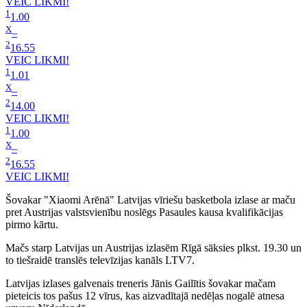
VEIC LIKMI!
1
1.00
X
–
2
16.55
VEIC LIKMI!
1
1.01
X
–
2
14.00
VEIC LIKMI!
1
1.00
X
–
2
16.55
VEIC LIKMI!
Šovakar "Xiaomi Arēnā" Latvijas vīriešu basketbola izlase ar maču
pret Austrijas valstsvienību noslēgs Pasaules kausa kvalifikācijas
pirmo kārtu.
Mačs starp Latvijas un Austrijas izlasēm Rīgā sāksies plkst. 19.30 un
to tiešraidē translēs televīzijas kanāls LTV7.
Latvijas izlases galvenais treneris Jānis Gailītis šovakar mačam
pieteicis tos pašus 12 vīrus, kas aizvadītajā nedēļas nogalē atnesa