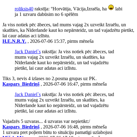
roliksis40
rakstīja: °Horvātija, Vācija,Izraēla, ha
labi
ja 1 uzvaru dabūsim no 6 spēlēm
Ja viss notiek pēc ābeces, tad mums vajag 2x uzveikt Izraēlu, un
skatīties, ka Nīderlande kaut ko nepārsteidz, un tad vajadzētu pietikt,
lai caur adatas aci izlīstu.
H.E.N.R.Y.
, 2026-07-06 15:37, pirms mēneša
Jack Daniel`s
rakstīja: Ja viss notiek pēc ābeces, tad
mums vajag 2x uzveikt Izraēlu, un skatīties, ka
Nīderlande kaut ko nepārsteidz, un tad vajadzētu
pietikt, lai caur adatas aci izlīstu.
Tiks 3, nevis 4 izlases no 2.posma grupas uz PK.
Kaspars_Biedriņš
, 2026-07-06 16:47, pirms mēneša
Jack Daniel`s
rakstīja: Ja viss notiek pēc ābeces, tad
mums vajag 2x uzveikt Izraēlu, un skatīties, ka
Nīderlande kaut ko nepārsteidz, un tad vajadzētu
pietikt, lai caur adatas aci izlīstu.
Vajadzēs 5 uzvaras... 4 uzvaras var nepietikt:/
Kaspars_Biedriņš
, 2026-07-06 16:48, pirms mēneša
1 uzvara pret poļiem būtu to situāciju pamatīgi uzlabojusi