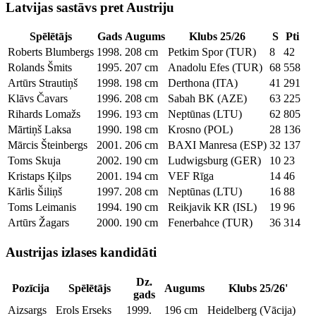
Latvijas sastāvs pret Austriju
Spēlētājs
Gads
Augums
Klubs 25/26
S
Pti
Roberts Blumbergs
1998.
208 cm
Petkim Spor (TUR)
8
42
Rolands Šmits
1995.
207 cm
Anadolu Efes (TUR)
68
558
Artūrs Strautiņš
1998.
198 cm
Derthona (ITA)
41
291
Klāvs Čavars
1996.
208 cm
Sabah BK (AZE)
63
225
Rihards Lomažs
1996.
193 cm
Neptūnas (LTU)
62
805
Mārtiņš Laksa
1990.
198 cm
Krosno (POL)
28
136
Mārcis Šteinbergs
2001.
206 cm
BAXI Manresa (ESP)
32
137
Toms Skuja
2002.
190 cm
Ludwigsburg (GER)
10
23
Kristaps Ķilps
2001.
194 cm
VEF Rīga
14
46
Kārlis Šiliņš
1997.
208 cm
Neptūnas (LTU)
16
88
Toms Leimanis
1994.
190 cm
Reikjavik KR (ISL)
19
96
Artūrs Žagars
2000.
190 cm
Fenerbahce (TUR)
36
314
Austrijas izlases kandidāti
Dz.
Pozīcija
Spēlētājs
Augums
Klubs 25/26'
gads
Aizsargs
Erols Erseks
1999.
196 cm
Heidelberg (Vācija)