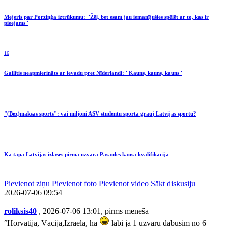
Mejeris par Porziņģa iztrūkumu: ''Žēl, bet esam jau iemanījušies spēlēt ar to, kas ir
pieejams''
16
Gailītis neapmierināts ar ievadu pret Nīderlandi: ''Kauns, kauns, kauns''
"(Bez)maksas sports": vai miljoni ASV studentu sportā grauj Latvijas sportu?
Kā tapa Latvijas izlases pirmā uzvara Pasaules kausa kvalifikācijā
Pievienot ziņu
Pievienot foto
Pievienot video
Sākt diskusiju
2026-07-06 09:54
roliksis40
, 2026-07-06 13:01, pirms mēneša
°Horvātija, Vācija,Izraēla, ha
labi ja 1 uzvaru dabūsim no 6