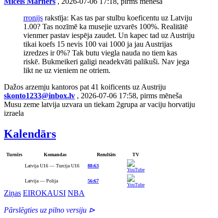
Mičels Mārners
, 2026-07-06 17:18, pirms mēneša
rronijs
rakstīja: Kas tas par stulbu koeficentu uz Latviju
1.00? Tas nozīmē ka musejie uzvarēs 100%. Realitātē
vienmer pastav iespēja zaudet. Un kapec tad uz Austriju
tikai koefs 15 nevis 100 vai 1000 ja jau Austrijas
izredzes ir 0%? Tak butu viegla nauda no tiem kas
riskē. Bukmeikeri galigi neadekvāti palikuši. Nav jega
likt ne uz vieniem ne otriem.
Dažos arzemju kantoros pat 41 koificents uz Austriju
skonto1233@inbox.lv
, 2026-07-06 17:58, pirms mēneša
Musu zeme latvija uzvara un tiekam 2grupa ar vaciju horvatiju
izraela
Kalendārs
Turnīrs
Komandas
Rezultāts
TV
Latvija U16 — Turcija U16
88:63
Latvija — Polija
56:67
Ziņas
EIROKAUSI
NBA
Pārslēgties uz pilno versiju ⊳