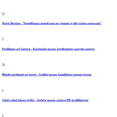
27
Dairis Bertāns: "Nespēlēšanas iemesli man ne vienmēr ir līdz galam saprotami"
2
Problēmas arī Lietuvā - Kurtinaitis nosauc iztrūkumiem caurvītu sastāvu
74
Būtiski iztrūkumi arī šoreiz - Gailītis nosauc kandidātus augusta
logam
2
Jokičs atkal izlases rīcībā – Serbija nosauc sastāvu PK kvalifikācijai
5