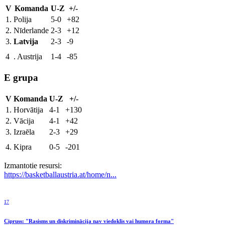
V
Komanda
U-Z
+/-
1.
Polija
5-0
+82
2.
Nīderlande
2-3
+12
3.
Latvija
2-3
-9
4
. Austrija
1-4
-85
E grupa
V
Komanda
U-Z
+/-
1.
Horvātija
4-1
+130
2.
Vācija
4-1
+42
3.
Izraēla
2-3
+29
4.
Kipra
0-5
-201
Izmantotie resursi:
https://basketballaustria.at/home/n...
17
Cipruss: "Rasisms un diskriminācija nav viedoklis vai humora forma"