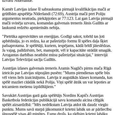
uzvaru Nīderlandē.
Kamēr Latvijas izlase šī sabraukuma pirmajā kvalifikācijas mačā ar
grūtībām apspēlēja Nīderlandi (72:69), Austrija mačā pret Poliju
argumentus neatrada, piekāpjoties ar 77:123. Lai gan Latvija pirmajā
mačā svinēja uzvaru, komandas galvenais treneris Jānis Gailītis ar
laukumā redzēto apmierināts nebija.
"Pietrūka agresivitātes un enerģijas. Godīgi sakot, tobrīd tas ļoti
apbēdināja, jo es redzu, ka ar pašreizējo formu šī spēles daļa šķiet
pašsaprotama. Ir spēlētāji, kuriem, iespējams, kādā brīdī jāieslēdzas.
Ja vajag, palīdzēsim, bet, manuprāt, vēl ir kapacitāte strādāt smagāk.
Arogantas darbības neatbilst mūsu pašreizējai situācijai," intervijā
Latvijas Televīzijai sacīja Gailītis.
Austrijas izlases galvenais treneris Aramis Nagličs pirms mača Rīgā
izteicās par Latvijas stiprajām pusēm: "Mums pirmdienas spēle būs
vēl viens liels izaicinājums. Latvija ir augstākās klases komanda, kas
spēlē mazliet citādāk nekā Polija. Viņi spēlē ātrāk un var lepoties ar
teicamiem metienu izpildītājiem."
Savukārt Austrijas garā gala spēlētājs Nordins Kapičs Austrijas
Basketbola federācijas publikācijā savu komandu aicina cītīgāk
spēlēt aizsardzībā: "Mēs nedrīkstam Latvija atdot tik daudz vieglo
punktu. Mums savā starpā jākomunicē krietni labāk un ar pārliecību
jānospēlē visas 40 minūtes. Esmu drošs, ka rādīsim krietni labāku