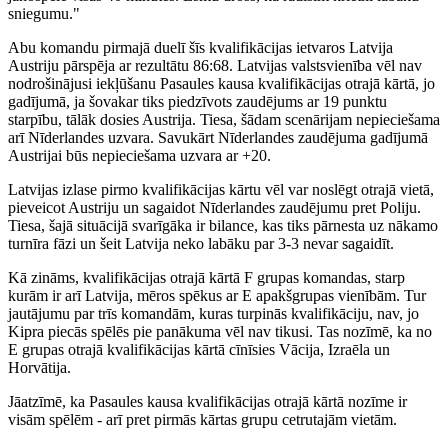
sniegumu."
Abu komandu pirmajā duelī šīs kvalifikācijas ietvaros Latvija
Austriju pārspēja ar rezultātu 86:68. Latvijas valstsvienība vēl nav
nodrošinājusi iekļūšanu Pasaules kausa kvalifikācijas otrajā kārtā, jo
gadījumā, ja šovakar tiks piedzīvots zaudējums ar 19 punktu
starpību, tālāk dosies Austrija. Tiesa, šādam scenārijam nepieciešama
arī Nīderlandes uzvara. Savukārt Nīderlandes zaudējuma gadījumā
Austrijai būs nepieciešama uzvara ar +20.
Latvijas izlase pirmo kvalifikācijas kārtu vēl var noslēgt otrajā vietā,
pieveicot Austriju un sagaidot Nīderlandes zaudējumu pret Poliju.
Tiesa, šajā situācijā svarīgāka ir bilance, kas tiks pārnesta uz nākamo
turnīra fāzi un šeit Latvija neko labāku par 3-3 nevar sagaidīt.
Kā zināms, kvalifikācijas otrajā kārtā F grupas komandas, starp
kurām ir arī Latvija, mēros spēkus ar E apakšgrupas vienībām. Tur
jautājumu par trīs komandām, kuras turpinās kvalifikāciju, nav, jo
Kipra piecās spēlēs pie panākuma vēl nav tikusi. Tas nozīmē, ka no
E grupas otrajā kvalifikācijas kārtā cīnīsies Vācija, Izraēla un
Horvātija.
Jāatzīmē, ka Pasaules kausa kvalifikācijas otrajā kārtā nozīme ir
visām spēlēm - arī pret pirmās kārtas grupu cetrutajām vietām.