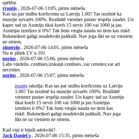
spēlēm
rronijs
, 2026-07-06 13:05, pirms mēneša
Kas tas par stulbu koeficentu uz Latviju 1.00? Tas nozīmē ka
musejie uzvarēs 100%. Realitātē vienmer pastav iespēja zaudet. Un
kapec tad uz Austriju tikai koefs 15 nevis 100 vai 1000 ja jau
Austrijas izredzes ir 0%? Tak butu viegla nauda no tiem kas riskē.
Bukmeikeri galigi neadekvāti palikuši. Nav jega likt ne uz vieniem
ne otriem.
zinnezin
, 2026-07-06 14:01, pirms mēneša
Nu te jāliek LV u 101
norins
, 2026-07-06 15:06, pirms mēneša
Labs vārdelis..centīsies,izskaņā centīsies..var censties,var arī
necesties
norins
, 2026-07-06 15:07, pirms mēneša
rronijs
rakstīja: Kas tas par stulbu koeficentu uz Latviju
1.00? Tas nozīmē ka musejie uzvarēs 100%. Realitātē
vienmer pastav iespēja zaudet. Un kapec tad uz Austriju
tikai koefs 15 nevis 100 vai 1000 ja jau Austrijas
izredzes ir 0%? Tak butu viegla nauda no tiem kas
riskē. Bukmeikeri galigi neadekvāti palikuši. Nav jega
likt ne uz vieniem ne otriem.
Kad viņi ir bijuši adekvāti?
Jack Daniel`s
, 2026-07-06 15:35, pirms mēneša