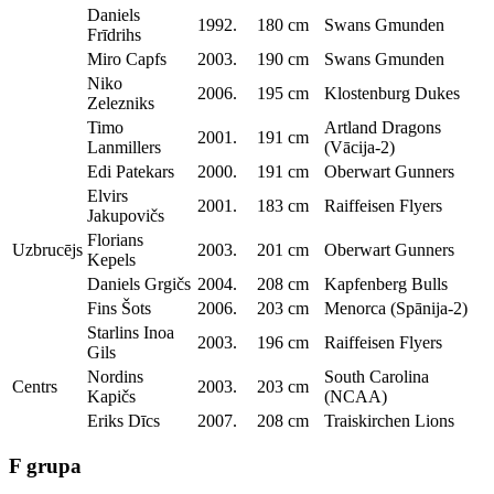
Daniels
1992.
180 cm
Swans Gmunden
Frīdrihs
Miro Capfs
2003.
190 cm
Swans Gmunden
Niko
2006.
195 cm
Klostenburg Dukes
Zelezniks
Timo
Artland Dragons
2001.
191 cm
Lanmillers
(Vācija-2)
Edi Patekars
2000.
191 cm
Oberwart Gunners
Elvirs
2001.
183 cm
Raiffeisen Flyers
Jakupovičs
Florians
Uzbrucējs
2003.
201 cm
Oberwart Gunners
Kepels
Daniels Grgičs
2004.
208 cm
Kapfenberg Bulls
Fins Šots
2006.
203 cm
Menorca (Spānija-2)
Starlins Inoa
2003.
196 cm
Raiffeisen Flyers
Gils
Nordins
South Carolina
Centrs
2003.
203 cm
Kapičs
(NCAA)
Eriks Dīcs
2007.
208 cm
Traiskirchen Lions
F grupa