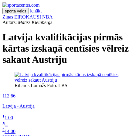
ienākt
sporta veids
Ziņas
EIROKAUSI
NBA
Autors:
Matīss Kleinbergs
Latvija kvalifikācijas pirmās
kārtas izskaņā centīsies vēlreiz
sakaut Austriju
Rihards Lomažs Foto: LBS
112:66
Latvija - Austrija
1
1.00
X
–
2
14.00