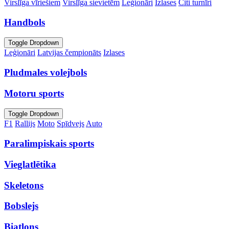
Virslīga vīriešiem
Virslīga sievietēm
Leģionāri
Izlases
Citi turnīri
Handbols
Toggle Dropdown
Leģionāri
Latvijas čempionāts
Izlases
Pludmales volejbols
Motoru sports
Toggle Dropdown
F1
Rallijs
Moto
Spīdvejs
Auto
Paralimpiskais sports
Vieglatlētika
Skeletons
Bobslejs
Biatlons