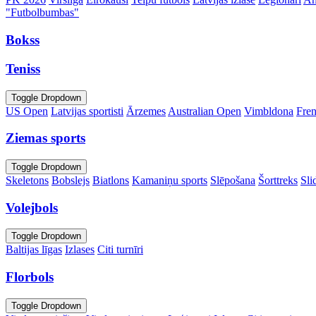
"Futbolbumbas"
Bokss
Teniss
Toggle Dropdown
US Open
Latvijas sportisti
Ārzemes
Australian Open
Vimbldona
Fre
Ziemas sports
Toggle Dropdown
Skeletons
Bobslejs
Biatlons
Kamaniņu sports
Slēpošana
Šorttreks
Sli
Volejbols
Toggle Dropdown
Baltijas līgas
Izlases
Citi turnīri
Florbols
Toggle Dropdown