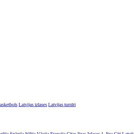
asketbols
Latvijas izlases
Latvijas turnīri
glija
Spānija
Itālija
Vācija
Francija
Citas līgas
Izlases
1. līga
Citi Latvij