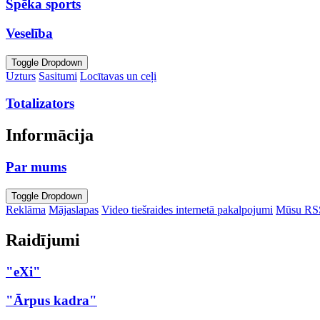
Spēka sports
Veselība
Toggle Dropdown
Uzturs
Sasitumi
Locītavas un ceļi
Totalizators
Informācija
Par mums
Toggle Dropdown
Reklāma
Mājaslapas
Video tiešraides internetā pakalpojumi
Mūsu RS
Raidījumi
"eXi"
"Ārpus kadra"