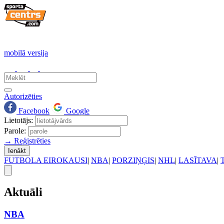
mobilā versija
Autorizēties
Facebook
Google
Lietotājs:
Parole:
→ Reģistrēties
Ienākt
FUTBOLA EIROKAUSI
|
NBA
|
PORZIŅĢIS
|
NHL
|
LASĪTAVA
|
Aktuāli
NBA