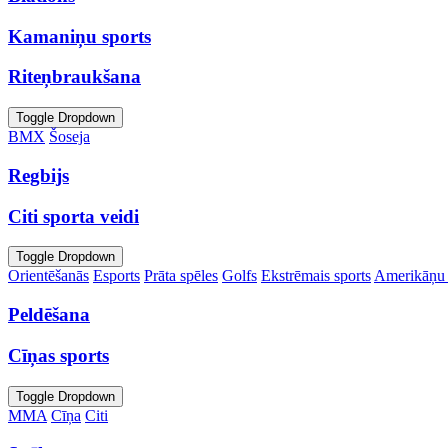
Kamaniņu sports
Riteņbraukšana
Toggle Dropdown
BMX
Šoseja
Regbijs
Citi sporta veidi
Toggle Dropdown
Orientēšanās
Esports
Prāta spēles
Golfs
Ekstrēmais sports
Amerikāņu 
Peldēšana
Cīņas sports
Toggle Dropdown
MMA
Cīņa
Citi