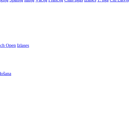
nch Open
Izlases
došana