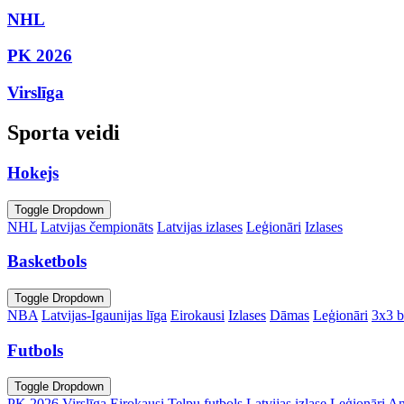
NHL
PK 2026
Virslīga
Sporta veidi
Hokejs
Toggle Dropdown
NHL
Latvijas čempionāts
Latvijas izlases
Leģionāri
Izlases
Basketbols
Toggle Dropdown
NBA
Latvijas-Igaunijas līga
Eirokausi
Izlases
Dāmas
Leģionāri
3x3 b
Futbols
Toggle Dropdown
PK 2026
Virslīga
Eirokausi
Telpu futbols
Latvijas izlase
Leģionāri
An