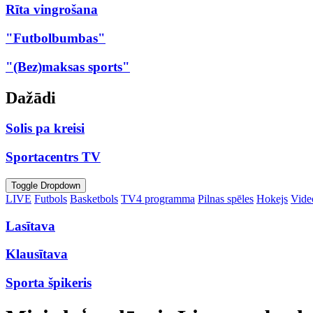
Rīta vingrošana
"Futbolbumbas"
"(Bez)maksas sports"
Dažādi
Solis pa kreisi
Sportacentrs TV
Toggle Dropdown
LIVE
Futbols
Basketbols
TV4 programma
Pilnas spēles
Hokejs
Video
Lasītava
Klausītava
Sporta špikeris