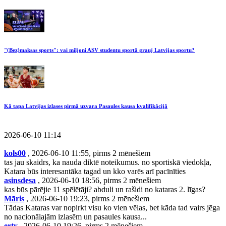
"(Bez)maksas sports": vai miljoni ASV studentu sportā grauj Latvijas sportu?
Kā tapa Latvijas izlases pirmā uzvara Pasaules kausa kvalifikācijā
2026-06-10 11:14
kols00
, 2026-06-10 11:55, pirms 2 mēnešiem
tas jau skaidrs, ka nauda diktē noteikumus. no sportiskā viedokļa,
Katara būs interesantāka tagad un kko varēs arī pacīnīties
asinsdesa
, 2026-06-10 18:56, pirms 2 mēnešiem
kas būs pārējie 11 spēlētāji? abduli un rašidi no kataras 2. līgas?
Māris
, 2026-06-10 19:23, pirms 2 mēnešiem
Tādas Kataras var nopirkt visu ko vien vēlas, bet kāda tad vairs jēga
no nacionālajām izlasēm un pasaules kausa...
erty
, 2026-06-10 19:26, pirms 2 mēnešiem