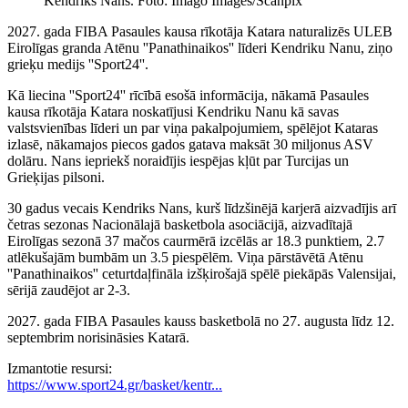
Kendriks Nans. Foto: Imago Images/Scanpix
2027. gada FIBA Pasaules kausa rīkotāja Katara naturalizēs ULEB
Eirolīgas granda Atēnu ''Panathinaikos'' līderi Kendriku Nanu, ziņo
grieķu medijs ''Sport24''.
Kā liecina ''Sport24'' rīcībā esošā informācija, nākamā Pasaules
kausa rīkotāja Katara noskatījusi Kendriku Nanu kā savas
valstsvienības līderi un par viņa pakalpojumiem, spēlējot Kataras
izlasē, nākamajos piecos gados gatava maksāt 30 miljonus ASV
dolāru. Nans iepriekš noraidījis iespējas kļūt par Turcijas un
Grieķijas pilsoni.
30 gadus vecais Kendriks Nans, kurš līdzšinējā karjerā aizvadījis arī
četras sezonas Nacionālajā basketbola asociācijā, aizvadītajā
Eirolīgas sezonā 37 mačos caurmērā izcēlās ar 18.3 punktiem, 2.7
atlēkušajām bumbām un 3.5 piespēlēm. Viņa pārstāvētā Atēnu
''Panathinaikos'' ceturtdaļfināla izšķirošajā spēlē piekāpās Valensijai,
sērijā zaudējot ar 2-3.
2027. gada FIBA Pasaules kauss basketbolā no 27. augusta līdz 12.
septembrim norisināsies Katarā.
Izmantotie resursi:
https://www.sport24.gr/basket/kentr...