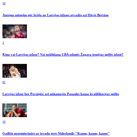
56
Astoņus mēnešus pēc brāļa no Latvijas izlases atvadās arī Dāvis Bertāns
2
Ķīna vai Latvijas izlase? Vai nokļūšana CBA sekmēs Žagara iespējas spēlēt izlasē?
81
Latvijas izlase bez Porziņģa arī nākamajās Pasaules kausa kvalifikācijas spēlēs
16
Gailītis neapmierināts ar ievadu pret Nīderlandi: ''Kauns, kauns, kauns''