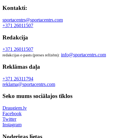
Kontakti:
sportacentrs@sportacentrs.com
+371 26011507
Redakcija
+371 26011507
info@sportacentrs.com
redakcijas e-pasts (preses relīzēm):
Reklāmas daļa
+371 26311794
reklama@sportacentrs.com
Seko mums sociālajos tīklos
Draugiem.lv
Facebook
Twitter
Instagram
Noderīgas lietas