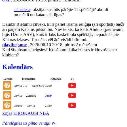
asinsdesa
rakstīja: kas būs pārējie 11 spēlētāji? abduli
un rašidi no kataras 2. līgas?
Daudzi Rietumu cilvēki, kuri pāriet islāma reliģijā (arī sportisti) bieži
arī paņem Kataras pilsonību. Nav teikts, ka kāds Abduls (piemēram,
bijis Džons ASV), kurš ir labs basketbola spēlētājs, neparādās pie
Kataras izlases. Tur nāks vēl ārā visādi brīnumi.
playthegame
, 2026-06-10 20:18, pirms 2 mēnešiem
Kad šis absurds beigsies? Kopš kura laika izlases ir kļuvušas par
klubiem?
Kalendārs
Turnīrs
Komandas
Rezultāts
TV
Latvija U16 — Itālija U16
15:30
Latvija — Zviedrija
70:60
Lietuva — Latvija
21:30
Ziņas
EIROKAUSI
NBA
Pārslēgties uz pilno versiju ⊳