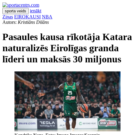
ienākt
sporta veids
Ziņas
EIROKAUSI
NBA
Autors:
Kristiāns Dilāns
Pasaules kausa rīkotāja Katara
naturalizēs Eirolīgas granda
līderi un maksās 30 miljonus