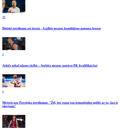
39
Būtiski iztrūkumi arī šoreiz - Gailītis nosauc kandidātus augusta
logam
2
Jokičs atkal izlases rīcībā – Serbija nosauc sastāvu PK kvalifikācijai
5
Mejeris par Porziņģa iztrūkumu: ''Žēl, bet esam jau iemanījušies spēlēt ar to, kas ir
pieejams''