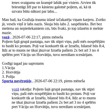
ienes svaigumu un krampē labāk par visiem. Arvien tik
briesmīgi žēl par to kāsienu galotnē poļiem, ai, kā tā
uzvara būtu nākusi par labu...
Man bail, ka Gražuļa trauma izlasē izčakarēja viņam karjeru. Zoriks
jā, vesels viņš ir labs nazis. Skuja būs labs 2. saspēlnieks. Bet bez
metiena un nepietiekamiem cm, būs švaki, jo top izlasēm ir melnie
mazie.
vozā
, 2026-07-06 22:17, pirms mēneša
Poļiem šajā grupā pastaiga, nav tik stipri viņu, paši mēs nospēlējām
to basīti ko protam. Poļi var konkurēt tik ar Izraēlu, bilansē būs 8:4,
līdz ar to mums ne tikai jāuzvar Izraēla pašiem 2x bet arī 3 no 4
spēlēm pret Vāciju un Horvātiju, tuvu nereālam scenārijam.
Godīgi tagad jau saprotams
1.Vācija
2. Horvātija
3. Polija
Sporta novērotājs
, 2026-07-06 22:19, pirms mēneša
vozā
rakstīja: Poļiem šajā grupā pastaiga, nav tik stipri
viņu, paši mēs nospēlējām to basīti ko protam. Poļi var
konkurēt tik ar Izraēlu, bilansē būs 8:4, līdz ar to mums
ne tikai jāuzvar Izraēla pašiem 2x bet arī 3 no 4 spēlēm
pret Vāciju un Horvātiju, tuvu nereālam scenārijam.