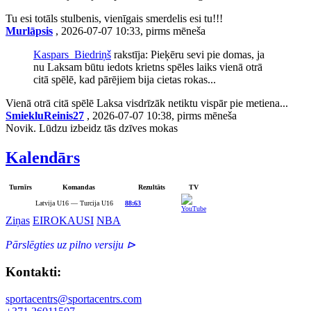
Tu esi totāls stulbenis, vienīgais smerdelis esi tu!!!
Murlāpsis
, 2026-07-07 10:33, pirms mēneša
Kaspars_Biedriņš
rakstīja: Pieķēru sevi pie domas, ja
nu Laksam būtu iedots krietns spēles laiks vienā otrā
citā spēlē, kad pārējiem bija cietas rokas...
Vienā otrā citā spēlē Laksa visdrīzāk netiktu vispār pie metiena...
SmiekluReinis27
, 2026-07-07 10:38, pirms mēneša
Novik. Lūdzu izbeidz tās dzīves mokas
Kalendārs
Turnīrs
Komandas
Rezultāts
TV
Latvija U16 — Turcija U16
88:63
Ziņas
EIROKAUSI
NBA
Pārslēgties uz pilno versiju ⊳
Kontakti:
sportacentrs@sportacentrs.com