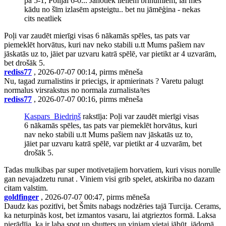
pa 5-1, Polijai 6-0... Jānotiek lieliem brīnumiem, lai mēs
kādu no šīm izlasēm apsteigtu.. bet nu jāmēģina - nekas
cits neatliek
Poļi var zaudēt mierīgi visas 6 nākamās spēles, tas pats var
piemeklēt horvātus, kuri nav neko stabili u.tt Mums pašiem nav
jāskatās uz to, jāiet par uzvaru katrā spēlē, var pietikt ar 4 uzvarām,
bet drošāk 5.
rediss77
, 2026-07-07 00:14, pirms mēneša
Nu, tagad zurnalistins ir priecigs, ir apmierinats ? Varetu palugt
normalus virsrakstus no normala zurnalista/tes
rediss77
, 2026-07-07 00:16, pirms mēneša
Kaspars_Biedriņš
rakstīja: Poļi var zaudēt mierīgi visas
6 nākamās spēles, tas pats var piemeklēt horvātus, kuri
nav neko stabili u.tt Mums pašiem nav jāskatās uz to,
jāiet par uzvaru katrā spēlē, var pietikt ar 4 uzvarām, bet
drošāk 5.
Tadas mulkibas par super motivetajiem horvatiem, kuri visus norulle
gan nevajadzetu runat . Viniem visi grib spelet, atskiriba no dazam
citam valstim.
goldfinger
, 2026-07-07 00:47, pirms mēneša
Daudz kas pozitīvi, bet Šmits nabags nodzēries tajā Turcija. Cerams,
ka neturpinās kost, bet izmantos vasaru, lai atgrieztos formā. Laksa
pierādīja, ka ir laba spot up shutters un vinjam vietai jābūt, jādomā