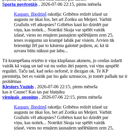
Sporta novērotājs
, 2026-07-06 22:15, pirms mēneša
Kaspars_Biedriņš
rakstīja: Gribētos redzēt izlasē uz
augustu ne tikai šos, bet arī Zoriku un Meijeri. Varbūt
Gražulis vēl atkopsies? Gribētos kaut ko dzirdēt par
viņu, kas notiek... Noteikti Skuja var spēlēt vairāk
izlasē, viens no retajiem jaunajiem spēlētājiem zem 25,
ienes svaigumu un krampē labāk par visiem. Arvien tik
briesmīgi žēl par to kāsienu galotnē poļiem, ai, kā tā
uzvara būtu nākusi par labu...
Tā krampēšana reizēm ir viņa klupšanas akmens, jo cenšas izdarīt
vairāk kā vajag un tad vai nu sodus ātri paņem, vai viņu apspēlē
regulāri. Taču tad, kad neko neforsē, ir diezgan ok. Te KP
pieminēja, bet es vairāk par īso galu uztraucos, jo tomēr pašlaik tur ir
problēmas
Kiesturs Voziols
, 2026-07-06 22:15, pirms mēneša
kas ir Caune? Kas tas par blatņiku
vienigais_anonims
, 2026-07-06 22:15, pirms mēneša
Kaspars_Biedriņš
rakstīja: Gribētos redzēt izlasē uz
augustu ne tikai šos, bet arī Zoriku un Meijeri. Varbūt
Gražulis vēl atkopsies? Gribētos kaut ko dzirdēt par
viņu, kas notiek... Noteikti Skuja var spēlēt vairāk
izlasē, viens no retajiem jaunajiem spēlētājiem zem 25,