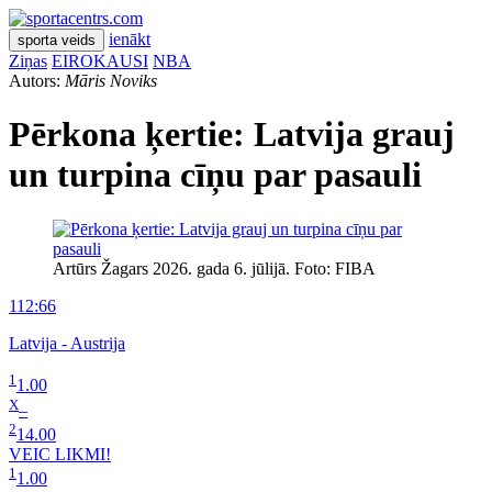
ienākt
sporta veids
Ziņas
EIROKAUSI
NBA
Autors:
Māris Noviks
Pērkona ķertie: Latvija grauj
un turpina cīņu par pasauli
Artūrs Žagars 2026. gada 6. jūlijā. Foto: FIBA
112:66
Latvija - Austrija
1
1.00
X
–
2
14.00
VEIC LIKMI!
1
1.00