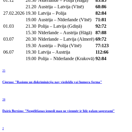
01.12
20.30
Nīderlande – Polija (Hāgā)
83:85
21.20
Austrija – Latvija (Vīnē)
68:86
27.02.2026
19.30
Latvija – Polija
82:84
19.00
Austrija – Nīderlande (Vīnē)
71:81
01.03
21.30
Polija – Latvija (Gdiņā)
92:72
15.30
Nīderlande – Austrija (Hāgā)
87:88
03.07
20.30
Nīderlande – Latvija (Almerē)
69:72
19.30
Austrija – Polija (Vīnē)
77:123
06.07
19.30
Latvija – Austrija
112:66
19.00
Polija – Nīderlande (Krakovā)
92:84
25
Cipruss: "Rasisms un diskriminācija nav viedoklis vai humora forma"
28
Dairis Bertāns: "Nespēlēšanas iemesli man ne vienmēr ir līdz galam saprotami"
2