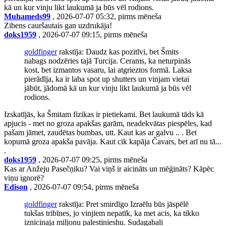
kā un kur vinju likt laukumā ja būs vēl rodions.
Muhameds99
, 2026-07-07 05:32, pirms mēneša
Zibens cauršautais gan uzdrukāja!
doks1959
, 2026-07-07 09:15, pirms mēneša
goldfinger
rakstīja: Daudz kas pozitīvi, bet Šmits
nabags nodzēries tajā Turcija. Cerams, ka neturpinās
kost, bet izmantos vasaru, lai atgrieztos formā. Laksa
pierādīja, ka ir laba spot up shutters un vinjam vietai
jābūt, jādomā kā un kur vinju likt laukumā ja būs vēl
rodions.
Izskatījās, ka Šmitam fizikas ir pietiekami. Bet laukumā tāds kā
apjucis - met no groza apakšas garām, neadekvātas piespēles, kad
pašam jāmet, zaudētas bumbas, utt. Kaut kas ar galvu .. . Bet
kopumā groza apakša pavāja. Kaut cik kapāja Čavars, bet arī nu tā...
.
doks1959
, 2026-07-07 09:25, pirms mēneša
Kas ar Anžeju Pasečņiku? Vai viņš ir aicināts un mēģināts? Kāpēc
viņu ignorē?
Edison
, 2026-07-07 09:54, pirms mēneša
goldfinger
rakstīja: Pret smirdīgo Izraēlu būs jāspēlē
tukšas tribīnes, jo vinjiem nepatīk, ka met acis, ka tikko
iznicinaja miljonu palestinieshu. Sudagabali