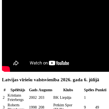
Latvijas vīriešu valstsvienība 2026. gada 6. jūlijā
#
Spēlētājs
Gads
Augums
Klubs
Spēles
Punkti
Kristians
2
2002
203
BK Liepāja
1
Feierbergs
Roberts
Petkim Spor
3
1998
208
9
49