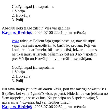
Godīgi tagad jau saprotams
1.Vācija
2. Horvātija
3. Polija
Absolūti lieki tagad zīlēt ir. Viss var gadīties
Kaspars_Biedriņš
, 2026-07-06 22:41, pirms mēneša
vozā
rakstīja: Poļiem šajā grupā pastaiga, nav tik stipri
viņu, paši mēs nospēlējām to basīti ko protam. Poļi var
konkurēt tik ar Izraēlu, bilansē būs 8:4, līdz ar to mums
ne tikai jāuzvar Izraēla pašiem 2x bet arī 3 no 4 spēlēm
pret Vāciju un Horvātiju, tuvu nereālam scenārijam.
Godīgi tagad jau saprotams
1.Vācija
2. Horvātija
3. Polija
Nu savā starpā jau viņi arī daudz kāsīs, poļi var mierīgi pakāst visas
6 spēles, bet var arī gandrīz visas paņemt. Nīderlande var jebkuru no
šiem apspēlēt, ja sastāvs būs. Nu principā no 6 spēlēm vajag 5
uzvaras, ja 4 uzvaras, tad var gadīties visādi...
Kaspars_Biedriņš
, 2026-07-06 22:52, pirms mēneša