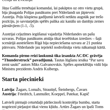
Jāņa Gailīša trenētajai komandai, lai pakāptos uz otro vietu grupā,
bija jāsagaida Polijas panākums pret Nīderlandi un jāpieveic
Austrija. Poļu klupiena gadījumā latvieši netiktu augstāk par trešo
pozīciju, jo savstarpējās spēlēs palika aiz kanālu un dambju zemes
pārstāvjiem (1-1, -5).
Austrijai ceļazīmes iegūšanai vajadzēja Nīderlandes un pašu
uzvaras. Polijas panākums atstāja tikai teorētiskas izredzes – šajā
scenārijā austriešiem Rīgā bija nepieciešama uzvara ar 21 punkta
pārsvaru. Nīderlande jau iepriekš nodrošināja vietu nākamajā kārtā.
Komanda pirmo reizi laukumā tika izsaukta AC/DC grāvēja
“Thunderstruck” pavadījumā.
Tautas lūgšanu iesāka “Par savu
zemi saukt” autors Miks Galvanovskis. Spēles apmeklētāju vidū bija
Ministru prezidents Andris Kulbergs.
Starta piecinieki
Latvija
: Žagars, Lomažs, Strautiņš, Šteinbergs, Čavars
Austrija
: Friedrich, Lanmuller, Koeppel, Patekar, Kapič
Latvieši pirmajā ceturtdaļā pārliecinoši kontrolēja bumbu, starta
nogrieznī pieļaujot tikai vienu kļūdu. Artūrs Žagars un īpaši Toms