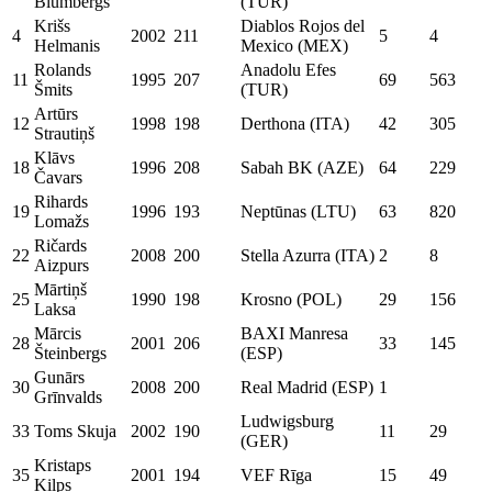
Blumbergs
(TUR)
Krišs
Diablos Rojos del
4
2002
211
5
4
Helmanis
Mexico (MEX)
Rolands
Anadolu Efes
11
1995
207
69
563
Šmits
(TUR)
Artūrs
12
1998
198
Derthona (ITA)
42
305
Strautiņš
Klāvs
18
1996
208
Sabah BK (AZE)
64
229
Čavars
Rihards
19
1996
193
Neptūnas (LTU)
63
820
Lomažs
Ričards
22
2008
200
Stella Azurra (ITA)
2
8
Aizpurs
Mārtiņš
25
1990
198
Krosno (POL)
29
156
Laksa
Mārcis
BAXI Manresa
28
2001
206
33
145
Šteinbergs
(ESP)
Gunārs
30
2008
200
Real Madrid (ESP)
1
Grīnvalds
Ludwigsburg
33
Toms Skuja
2002
190
11
29
(GER)
Kristaps
35
2001
194
VEF Rīga
15
49
Ķilps