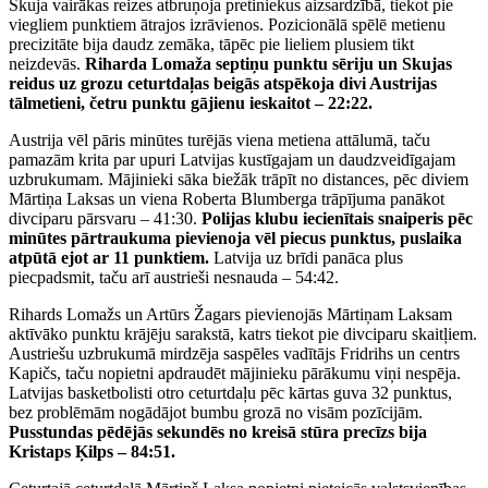
Skuja vairākas reizes atbruņoja pretiniekus aizsardzībā, tiekot pie
viegliem punktiem ātrajos izrāvienos. Pozicionālā spēlē metienu
precizitāte bija daudz zemāka, tāpēc pie lieliem plusiem tikt
neizdevās.
Riharda Lomaža septiņu punktu sēriju un Skujas
reidus uz grozu ceturtdaļas beigās atspēkoja divi Austrijas
tālmetieni, četru punktu gājienu ieskaitot – 22:22.
Austrija vēl pāris minūtes turējās viena metiena attālumā, taču
pamazām krita par upuri Latvijas kustīgajam un daudzveidīgajam
uzbrukumam. Mājinieki sāka biežāk trāpīt no distances, pēc diviem
Mārtiņa Laksas un viena Roberta Blumberga trāpījuma panākot
divciparu pārsvaru – 41:30.
Polijas klubu iecienītais snaiperis pēc
minūtes pārtraukuma pievienoja vēl piecus punktus, puslaika
atpūtā ejot ar 11 punktiem.
Latvija uz brīdi panāca plus
piecpadsmit, taču arī austrieši nesnauda – 54:42.
Rihards Lomažs un Artūrs Žagars pievienojās Mārtiņam Laksam
aktīvāko punktu krājēju sarakstā, katrs tiekot pie divciparu skaitļiem.
Austriešu uzbrukumā mirdzēja saspēles vadītājs Fridrihs un centrs
Kapičs, taču nopietni apdraudēt mājinieku pārākumu viņi nespēja.
Latvijas basketbolisti otro ceturtdaļu pēc kārtas guva 32 punktus,
bez problēmām nogādājot bumbu grozā no visām pozīcijām.
Pusstundas pēdējās sekundēs no kreisā stūra precīzs bija
Kristaps Ķilps – 84:51.