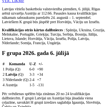
VEIC LIKMI!
Latvijas vīriešu basketbola valstsvienība pirmdien, 6. jūlijā, Rīgas
arēnā uzvarēja Austriju ar 112:66. Pasaules kausa kvalifikācijas
nākamais sabraukums paredzēts 24. augustā – 1. septembrī.
Latviešiem K grupā būs jāspēlē pret Horvātiju, Vāciju un Izraēlu.
Kvalifikācijas otrās kārtas dalībnieces
: Spānija, Ukraina, Gruzija,
Melnkalne, Portugāle, Grieķija; Turcija, Serbija, Bosnija, Itālija,
Lietuva, Islande; Horvātija, Vācija, Izraēla, Polija, Latvija,
Nīderlande; Somija, Francija, Ungārija.
F grupa 2026. gada 6. jūlijā
#
Komanda
U-Z
+/-
1
Polija (Q)
6-0
+90
2
Latvija
(Q)
3-3
+34
3
Nīderlande (Q)
2-4
+7
4
Austrija
1-5
-131
Pēc svētdienas spēlēm bija zināmas 20 no 24 kvalifikācijas
dalībniecēm. F grupā Latvijai un Austrijai bija jāsadala viena
ceļazīme, savukārt H grupā izredzes saglabāja Igaunija, Slovēnija,
Čehija un Zviedrija.