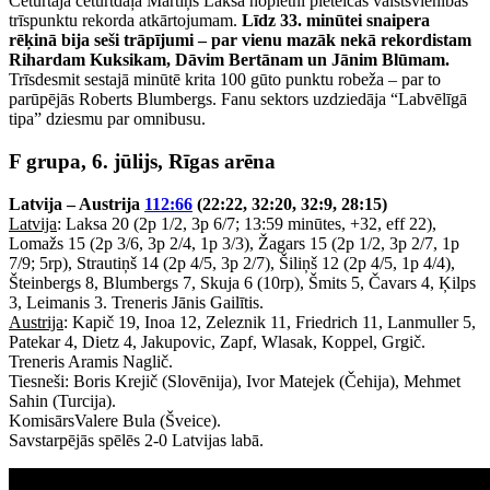
Ceturtajā ceturtdaļā Mārtiņš Laksa nopietni pieteicās valstsvienības
trīspunktu rekorda atkārtojumam.
Līdz 33. minūtei snaipera
rēķinā bija seši trāpījumi – par vienu mazāk nekā rekordistam
Rihardam Kuksikam, Dāvim Bertānam un Jānim Blūmam.
Trīsdesmit sestajā minūtē krita 100 gūto punktu robeža – par to
parūpējās Roberts Blumbergs. Fanu sektors uzdziedāja “Labvēlīgā
tipa” dziesmu par omnibusu.
F grupa, 6. jūlijs, Rīgas arēna
Latvija – Austrija
112:66
(22:22, 32:20, 32:9, 28:15)
Latvija
: Laksa 20 (2p 1/2, 3p 6/7; 13:59 minūtes, +32, eff 22),
Lomažs 15 (2p 3/6, 3p 2/4, 1p 3/3), Žagars 15 (2p 1/2, 3p 2/7, 1p
7/9; 5rp), Strautiņš 14 (2p 4/5, 3p 2/7), Šiliņš 12 (2p 4/5, 1p 4/4),
Šteinbergs 8, Blumbergs 7, Skuja 6 (10rp), Šmits 5, Čavars 4, Ķilps
3, Leimanis 3. Treneris Jānis Gailītis.
Austrija
: Kapič 19, Inoa 12, Zeleznik 11, Friedrich 11, Lanmuller 5,
Patekar 4, Dietz 4, Jakupovic, Zapf, Wlasak, Koppel, Grgič.
Treneris Aramis Naglič.
Tiesneši: Boris Krejič (Slovēnija), Ivor Matejek (Čehija), Mehmet
Sahin (Turcija).
KomisārsValere Bula (Šveice).
Savstarpējās spēlēs 2-0 Latvijas labā.