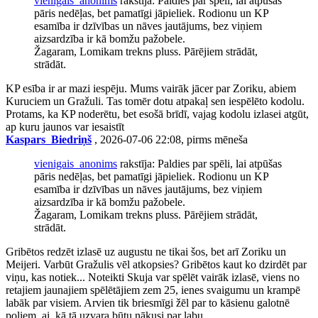
vienigais_anonims
rakstīja: Paldies par spēli, lai atpūšas
pāris nedēļas, bet pamatīgi jāpieliek. Rodionu un KP
esamība ir dzīvības un nāves jautājums, bez viņiem
aizsardzība ir kā bomžu pažobele.
Žagaram, Lomikam trekns pluss. Pārējiem strādāt,
strādāt.
KP esība ir ar mazi iespēju. Mums vairāk jācer par Zoriku, abiem
Kuruciem un Gražuli. Tas tomēr dotu atpakaļ sen iespēlēto kodolu.
Protams, ka KP noderētu, bet esošā brīdī, vajag kodolu izlasei atgūt,
ap kuru jaunos var iesaistīt
Kaspars_Biedriņš
, 2026-07-06 22:08, pirms mēneša
vienigais_anonims
rakstīja: Paldies par spēli, lai atpūšas
pāris nedēļas, bet pamatīgi jāpieliek. Rodionu un KP
esamība ir dzīvības un nāves jautājums, bez viņiem
aizsardzība ir kā bomžu pažobele.
Žagaram, Lomikam trekns pluss. Pārējiem strādāt,
strādāt.
Gribētos redzēt izlasē uz augustu ne tikai šos, bet arī Zoriku un
Meijeri. Varbūt Gražulis vēl atkopsies? Gribētos kaut ko dzirdēt par
viņu, kas notiek... Noteikti Skuja var spēlēt vairāk izlasē, viens no
retajiem jaunajiem spēlētājiem zem 25, ienes svaigumu un krampē
labāk par visiem. Arvien tik briesmīgi žēl par to kāsienu galotnē
poļiem, ai, kā tā uzvara būtu nākusi par labu...