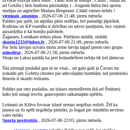
uzvaras eiforijā tukši muld . Tātad nost ar studiju , Cauni , Siliņu un
arī Gekišu ( liels biatlona pārzinātājs ) . Augustā lūdzu bez sporta
studijas un atgriežiet Madaru Bergmani .Citādi vinnes nebūs !
vienigais_anonims
, 2026-07-06 21:48, pirms mēneša
Paldies par spēli, lai atpūšas pāris nedēļas, bet pamatīgi jāpieliek.
Rodionu un KP esamība ir dzīvības un nāves jautājums, bez viņiem
aizsardzība ir kā bomžu pažobele.
Žagaram, Lomikam trekns pluss. Pārējiem strādāt, strādāt.
skonto1233@inbox.lv
, 2026-07-06 21:49, pirms mēneša
Par lielu latvijas uzvaru musu zeme latvija tagad janem otro grupu
asinsdesa
, 2026-07-06 21:58, pirms mēneša
Skuja un Laksa parāda ka pret holandiešiem nebija tik ļoti jāmocas
Šila pirmajā puslaikā gan tā ne visai... un galu galā ja Čavars tur
izskatās pēc Gobēra cīnoties par atlecošajām bumbām, tad pretinieku
līmenis ir skaidri redzams.
Paldies par otro puslaiku, un izlases menedžerim (kā arī Šmitam)
laiks ļoti smagi iesvīst, gatavojoties nākamajām spēlēm.
Leimani un Klāvu šovasar izlasē nemaz negribas redzēt. Žēl ka
jaunos uz šo spēli negribēja pieteikt, jo šogad pie minūtēm neviens
vairs netiks
Sporta novērotājs
, 2026-07-06 22:03, pirms mēneša