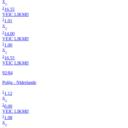
X
–
2
16.55
VEIC LIKMI!
1
1.01
X
–
2
14.00
VEIC LIKMI!
1
1.00
X
–
2
16.55
VEIC LIKMI!
92:84
Polija - Nīderlande
1
1.12
X
–
2
6.00
VEIC LIKMI!
1
1.08
X
–