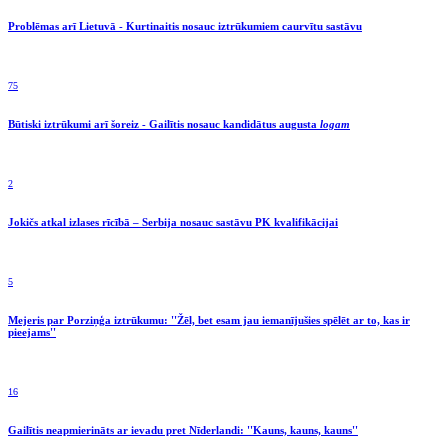
Problēmas arī Lietuvā - Kurtinaitis nosauc iztrūkumiem caurvītu sastāvu
75
Būtiski iztrūkumi arī šoreiz - Gailītis nosauc kandidātus augusta
logam
2
Jokičs atkal izlases rīcībā – Serbija nosauc sastāvu PK kvalifikācijai
5
Mejeris par Porziņģa iztrūkumu: ''Žēl, bet esam jau iemanījušies spēlēt ar to, kas ir
pieejams''
16
Gailītis neapmierināts ar ievadu pret Nīderlandi: ''Kauns, kauns, kauns''