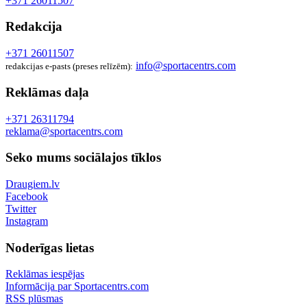
+371 26011507
Redakcija
+371 26011507
info@sportacentrs.com
redakcijas e-pasts (preses relīzēm):
Reklāmas daļa
+371 26311794
reklama@sportacentrs.com
Seko mums sociālajos tīklos
Draugiem.lv
Facebook
Twitter
Instagram
Noderīgas lietas
Reklāmas iespējas
Informācija par Sportacentrs.com
RSS plūsmas