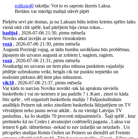
roliksis40
rakstīja: Vot to es saprotu lāzeris Laksa.
Bertāns var mierīgi maliņā stāvēt pīpēt
Pieķēru sevi pie domas, ja nu Laksam būtu iedots krietns spēles laiks
vienā otrā citā spēlē, kad pārējiem bija cietas rokas...
badijs4
, 2026-07-06 21:30, pirms mēneša
Noviks atkal izceļās ar saviem virsrakstiem
vozā
, 2026-07-06 21:30, pirms mēneša
Augustā Porzinģi vajag, ar tādu bumbu savākšanu būs problēmas,
jāpaņem tās uzvaras augustā ar zobiem l, nagiem, ragiem.
vozā
, 2026-07-06 21:31, pirms mēneša
Neatkarīgi no uzvaras un tiem plus mīnusa punktiem vajadzēja
pēdējie uzbrukumu veikt, beigās cik tur punktu nepietiks un
nodosim pirkstos dēļ tiem plus mīnusiem.
vik18
, 2026-07-06 21:37, pirms mēneša
Var kāds to narcisu Noviku novākt -tak lai apraksta sieviešu
basketbolu ( vai no turienes ir jau padzīts ? ) .Kam , zinot to kāda
būs spēle , vēl organizēt basketbola studiju ? Pašpasludinātais
analītiķis Peiners tak neko zinošiem basketbola līdzjutējiem un TV
vērotājiem neko jaunu nevar atklāt . Ja nu vienīgi Latvijas TV
pasludina , ka šo skatījās 70 procenti mājsaimnieču . Šajā spēlē , kiur
pretinieks kā no Codes ( atvainojiet codēnieši) pagasta , Laksa var
iemest 6 gab. tālmetienus -nekad to nav izdarījis un neizdarīs . Un
pēcspēles studijas Reinis Oušen un Peiners un diemžēl arī Freimis