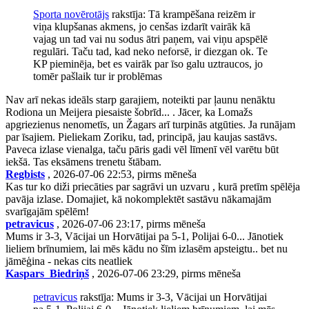
Sporta novērotājs
rakstīja: Tā krampēšana reizēm ir
viņa klupšanas akmens, jo cenšas izdarīt vairāk kā
vajag un tad vai nu sodus ātri paņem, vai viņu apspēlē
regulāri. Taču tad, kad neko neforsē, ir diezgan ok. Te
KP pieminēja, bet es vairāk par īso galu uztraucos, jo
tomēr pašlaik tur ir problēmas
Nav arī nekas ideāls starp garajiem, noteikti par ļaunu nenāktu
Rodiona un Meijera piesaiste šobrīd... . Jācer, ka Lomažs
apgriezienus nenometīs, un Žagars arī turpinās atgūties. Ja runājam
par īsajiem. Pieliekam Zoriku, tad, principā, jau kaujas sastāvs.
Paveca izlase vienalga, taču pāris gadi vēl līmenī vēl varētu būt
iekšā. Tas eksāmens trenetu štābam.
Regbists
, 2026-07-06 22:53, pirms mēneša
Kas tur ko diži priecāties par sagrāvi un uzvaru , kurā pretīm spēlēja
pavāja izlase. Domajiet, kā nokomplektēt sastāvu nākamajām
svarīgajām spēlēm!
petravicus
, 2026-07-06 23:17, pirms mēneša
Mums ir 3-3, Vācijai un Horvātijai pa 5-1, Polijai 6-0... Jānotiek
lieliem brīnumiem, lai mēs kādu no šīm izlasēm apsteigtu.. bet nu
jāmēģina - nekas cits neatliek
Kaspars_Biedriņš
, 2026-07-06 23:29, pirms mēneša
petravicus
rakstīja: Mums ir 3-3, Vācijai un Horvātijai