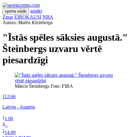
ienākt
sporta veids
Ziņas
EIROKAUSI
NBA
Autors:
Matīss Kleinbergs
"Īstās spēles sāksies augustā."
Šteinbergs uzvaru vērtē
piesardzīgi
Mārcis Šteinbergs Foto: FIBA
112:66
Latvija - Austrija
1
1.00
X
–
2
14.00