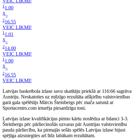
VEIC LIKMI!
1
1.00
X
–
2
16.55
VEIC LIKMI!
1
1.01
X
–
2
14.00
VEIC LIKMI!
1
1.00
X
–
2
16.55
VEIC LIKMI!
Latvijas basketbola izlase savu skatītāju priekšā ar 116:66 sagrāva
Austriju. Neskatoties uz milzīgo rezultāta atšķirību valstsvienības
garā gala spēlētājs Mārcis Šteinbergs pēc mača sarunā ar
Sportacentrs.com ieturēja piesardzīgu toni.
Latvijas izlase kvalifikācijas pirmo kārtu noslēdza ar bilanci 3-3.
Šteinbergs pēc pārliecinošās uzvaras pār Austrijas valstsvienību
pauda pārliecību, ka pirmajās sešās spēlēs Latvijas izlase bijusi
spējīga aizsniegties arī līdz labākam rezultātam.