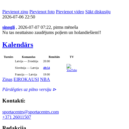
Pievienot ziņu
Pievienot foto
Pievienot video
Sākt diskusiju
2026-07-06 22:50
sinogli
, 2026-07-07 07:22, pirms mēneša
Nu tas neattaisno zaudējums poļiem un holandiešiem!!
Kalendārs
Turnīrs
Komandas
Rezultāts
TV
Latvija — Zviedrija
20:00
Slovēnija — Latvija
48:54
Francija — Latvija
19:00
Ziņas
EIROKAUSI
NBA
Pārslēgties uz pilno versiju ⊳
Kontakti:
sportacentrs@sportacentrs.com
+371 26011507
Redakcija