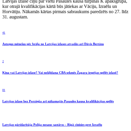
Latvijas izlase cīņu par vietu Pasaules kausā turpinās K apakšgrupā,
kur otrajā kvalifikācijas kārtā būs jātiekas ar Vāciju, Izraēlu un
Horvātiju. Nākamās kārtas pirmais sabraukums paredzēts no 27. līdz
31. augustam.
41
Astoņus mēnešus pēc brāļa no Latvijas izlases atvadās arī Dāvis Bertāns
2
Ķīna vai Latvijas izlase? Vai nokļūšana CBA sekmēs Žagara iespējas spēlēt izlasē?
81
Latvijas izlase bez Porziņģa arī nākamajās Pasaules kausa kvalifikācijas spēlēs
Latvijas pāridarītāja Polija nosauc sastāvu – Rīgā cīnīsies pret Izraēlu