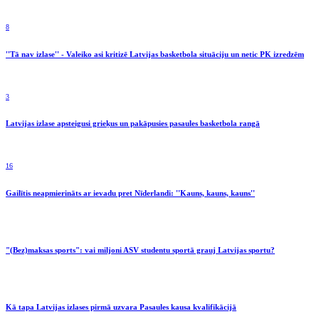
8
''Tā nav izlase'' - Valeiko asi kritizē Latvijas basketbola situāciju un netic PK izredzēm
3
Latvijas izlase apsteigusi grieķus un pakāpusies pasaules basketbola rangā
16
Gailītis neapmierināts ar ievadu pret Nīderlandi: ''Kauns, kauns, kauns''
"(Bez)maksas sports": vai miljoni ASV studentu sportā grauj Latvijas sportu?
Kā tapa Latvijas izlases pirmā uzvara Pasaules kausa kvalifikācijā