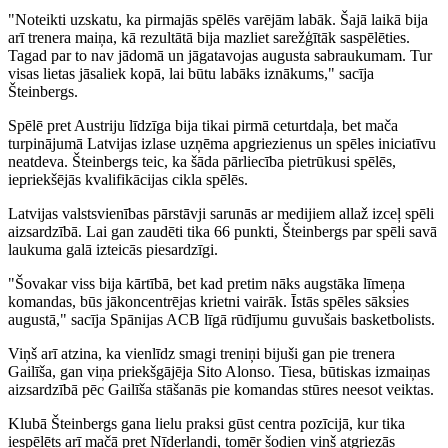
"Noteikti uzskatu, ka pirmajās spēlēs varējām labāk. Šajā laikā bija
arī trenera maiņa, kā rezultātā bija mazliet sarežģītāk saspēlēties.
Tagad par to nav jādomā un jāgatavojas augusta sabraukumam. Tur
visas lietas jāsaliek kopā, lai būtu labāks iznākums," sacīja
Šteinbergs.
Spēlē pret Austriju līdzīga bija tikai pirmā ceturtdaļa, bet mača
turpinājumā Latvijas izlase uzņēma apgriezienus un spēles iniciatīvu
neatdeva. Šteinbergs teic, ka šāda pārliecība pietrūkusi spēlēs,
iepriekšējās kvalifikācijas cikla spēlēs.
Latvijas valstsvienības pārstāvji sarunās ar medijiem allaž izceļ spēli
aizsardzībā. Lai gan zaudēti tika 66 punkti, Šteinbergs par spēli savā
laukuma galā izteicās piesardzīgi.
"Šovakar viss bija kārtībā, bet kad pretim nāks augstāka līmeņa
komandas, būs jākoncentrējas krietni vairāk. Īstās spēles sāksies
augustā," sacīja Spānijas ACB līgā rūdījumu guvušais basketbolists.
Viņš arī atzina, ka vienlīdz smagi treniņi bijuši gan pie trenera
Gailīša, gan viņa priekšgājēja Sito Alonso. Tiesa, būtiskas izmaiņas
aizsardzībā pēc Gailīša stāšanās pie komandas stūres neesot veiktas.
Klubā Šteinbergs gana lielu praksi gūst centra pozīcijā, kur tika
iespēlēts arī mačā pret Nīderlandi, tomēr šodien viņš atgriezās