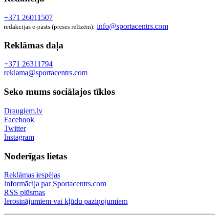
+371 26011507
info@sportacentrs.com
redakcijas e-pasts (preses relīzēm):
Reklāmas daļa
+371 26311794
reklama@sportacentrs.com
Seko mums sociālajos tīklos
Draugiem.lv
Facebook
Twitter
Instagram
Noderīgas lietas
Reklāmas iespējas
Informācija par Sportacentrs.com
RSS plūsmas
Ierosinājumiem vai kļūdu paziņojumiem