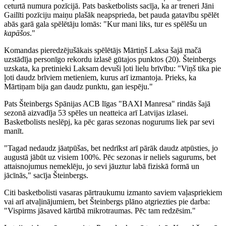
ceturtā numura pozīcijā. Pats basketbolists sacīja, ka ar treneri Jāni
Gailīti pozīciju maiņu plašāk neapsprieda, bet pauda gatavību spēlēt
abās garā gala spēlētāju lomās: "Kur mani liks, tur es spēlēšu un
kapāšos
."
Komandas pieredzējušākais spēlētājs Mārtiņš Laksa šajā mačā
uzstādīja personīgo rekordu izlasē gūtajos punktos (20). Šteinbergs
uzskata, ka pretinieki Laksam devuši ļoti lielu brīvību: "Viņš tika pie
ļoti daudz brīviem metieniem, kurus arī izmantoja. Prieks, ka
Mārtiņam bija gan daudz punktu, gan iespēju."
Pats Šteinbergs Spānijas ACB līgas "BAXI Manresa" rindās šajā
sezonā aizvadīja 53 spēles un neatteica arī Latvijas izlasei.
Basketbolists neslēpj, ka pēc garas sezonas nogurums liek par sevi
manīt.
"Tagad nedaudz jāatpūšas, bet nedrīkst arī pārāk daudz atpūsties, jo
augustā jābūt uz visiem 100%. Pēc sezonas ir neliels sagurums, bet
attaisnojumus nemeklēju, jo sevi jāuztur labā fiziskā formā un
jācīnās," sacīja Šteinbergs.
Citi basketbolisti vasaras pārtraukumu izmanto saviem vaļaspriekiem
vai arī atvaļinājumiem, bet Šteinbergs plāno atgriezties pie darba:
"Vispirms jāsaved kārtībā mikrotraumas. Pēc tam redzēsim."