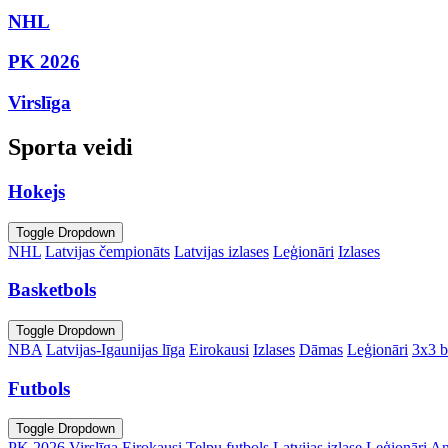
NHL
PK 2026
Virslīga
Sporta veidi
Hokejs
Toggle Dropdown
NHL
Latvijas čempionāts
Latvijas izlases
Leģionāri
Izlases
Basketbols
Toggle Dropdown
NBA
Latvijas-Igaunijas līga
Eirokausi
Izlases
Dāmas
Leģionāri
3x3 b
Futbols
Toggle Dropdown
PK 2026
Virslīga
Eirokausi
Telpu futbols
Latvijas izlase
Leģionāri
An