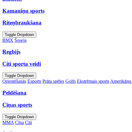
Kamaniņu sports
Riteņbraukšana
Toggle Dropdown
BMX
Šoseja
Regbijs
Citi sporta veidi
Toggle Dropdown
Orientēšanās
Esports
Prāta spēles
Golfs
Ekstrēmais sports
Amerikāņu 
Peldēšana
Cīņas sports
Toggle Dropdown
MMA
Cīņa
Citi