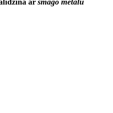
alīdzina ar
smago metālu