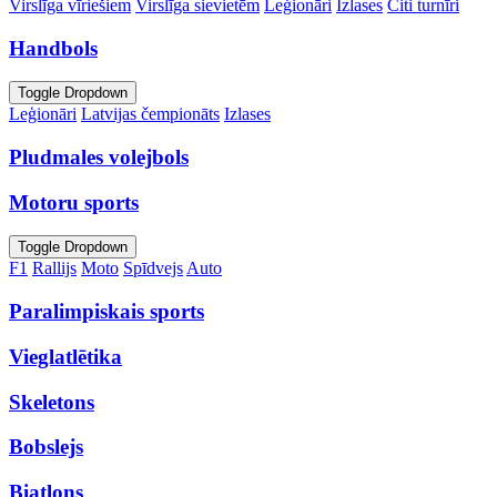
Virslīga vīriešiem
Virslīga sievietēm
Leģionāri
Izlases
Citi turnīri
Handbols
Toggle Dropdown
Leģionāri
Latvijas čempionāts
Izlases
Pludmales volejbols
Motoru sports
Toggle Dropdown
F1
Rallijs
Moto
Spīdvejs
Auto
Paralimpiskais sports
Vieglatlētika
Skeletons
Bobslejs
Biatlons