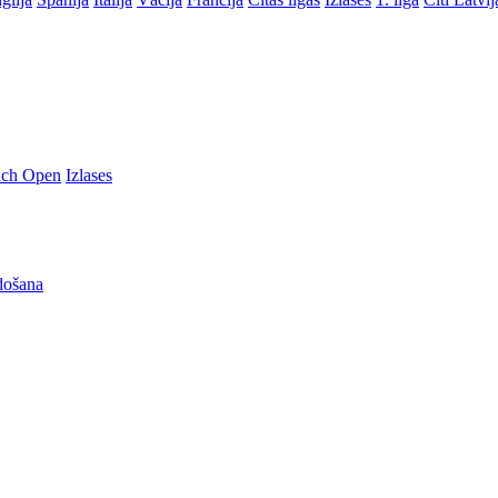
nch Open
Izlases
došana