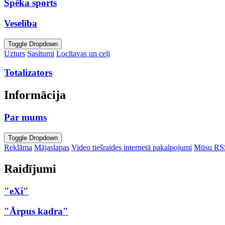
Spēka sports
Veselība
Toggle Dropdown
Uzturs
Sasitumi
Locītavas un ceļi
Totalizators
Informācija
Par mums
Toggle Dropdown
Reklāma
Mājaslapas
Video tiešraides internetā pakalpojumi
Mūsu RS
Raidījumi
"eXi"
"Ārpus kadra"