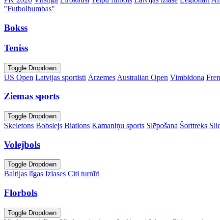
"Futbolbumbas"
Bokss
Teniss
Toggle Dropdown
US Open
Latvijas sportisti
Ārzemes
Australian Open
Vimbldona
Fre
Ziemas sports
Toggle Dropdown
Skeletons
Bobslejs
Biatlons
Kamaniņu sports
Slēpošana
Šorttreks
Sli
Volejbols
Toggle Dropdown
Baltijas līgas
Izlases
Citi turnīri
Florbols
Toggle Dropdown