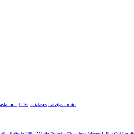
asketbols
Latvijas izlases
Latvijas turnīri
glija
Spānija
Itālija
Vācija
Francija
Citas līgas
Izlases
1. līga
Citi Latvij