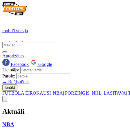
mobilā versija
Autorizēties
Facebook
Google
Lietotājs:
Parole:
→ Reģistrēties
Ienākt
FUTBOLA EIROKAUSI
|
NBA
|
PORZIŅĢIS
|
NHL
|
LASĪTAVA
|
Aktuāli
NBA