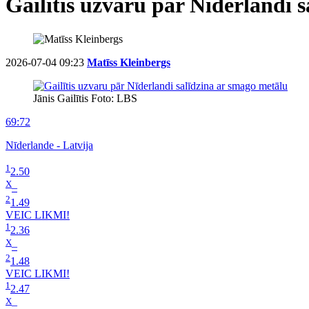
Gailītis uzvaru pār Nīderlandi s
2026-07-04 09:23
Matīss Kleinbergs
Jānis Gailītis Foto: LBS
69:72
Nīderlande - Latvija
1
2.50
X
–
2
1.49
VEIC LIKMI!
1
2.36
X
–
2
1.48
VEIC LIKMI!
1
2.47
X
–