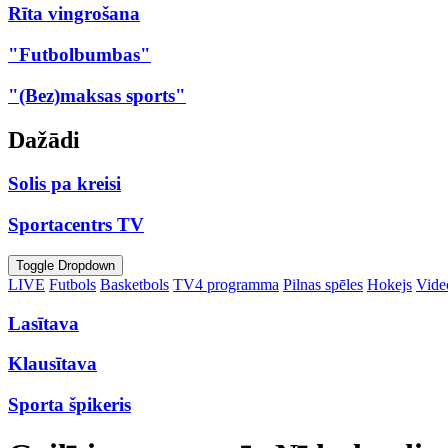
Rīta vingrošana
"Futbolbumbas"
"(Bez)maksas sports"
Dažādi
Solis pa kreisi
Sportacentrs TV
Toggle Dropdown
LIVE
Futbols
Basketbols
TV4 programma
Pilnas spēles
Hokejs
Video
Lasītava
Klausītava
Sporta špikeris