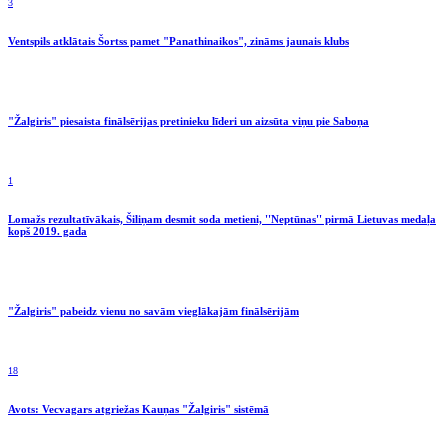
3
Ventspils atklātais Šortss pamet "Panathinaikos", zināms jaunais klubs
"Žalgiris" piesaista finālsērijas pretinieku līderi un aizsūta viņu pie Saboņa
1
Lomažs rezultatīvākais, Šiliņam desmit soda metieni, ''Neptūnas'' pirmā Lietuvas medaļa
kopš 2019. gada
"Žalgiris" pabeidz vienu no savām vieglākajām finālsērijām
18
Avots: Vecvagars atgriežas Kauņas "Žalgiris" sistēmā