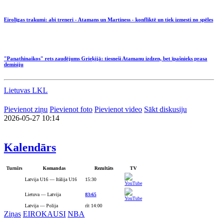
Eirolīgas trakumi: abi treneri - Atamans un Martiness - konfliktē un tiek izmesti no spēles
"Panathinaikos" rets zaudējums Grieķijā: tiesneši Atamanu izdzen, bet īpašnieks prasa
demisiju
Lietuvas LKL
Pievienot ziņu
Pievienot foto
Pievienot video
Sākt diskusiju
2026-05-27 10:14
Kalendārs
Turnīrs
Komandas
Rezultāts
TV
Latvija U16 — Itālija U16
15:30
Lietuva — Latvija
83:65
Latvija — Polija
rīt 14:00
Ziņas
EIROKAUSI
NBA