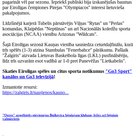
pagarināt vēl par sezonu. Iepriekš publiski bija izskanējušas baumas
par Eirolīgas čempiones Pirejas ''Olympiacos'' interesi lietuvieša
pakalpojumos.
Līdzšinējā karjerā Tubelis pārstāvējis Viļņas ''Rytas'' un ''Perlas''
komandas, Klaipēdas ''Neptūnas'' un arī Nacionālās koledžu sporta
asociācijas (NCAA) vienību Arizonas ''Wildcats''.
Šajā Eirolīgas sezonā Kauņas vienība sasniedza ceturtdaļfinālu, kurā
trīs spēlēs (1-3) atzina Stambulas ''Fenerbahce'' pārākumu. Pašlaik
''Žalgiris'' aizvada Lietuvas Basketbola līgas (LKL) pusfinālsēriju,
līdz trīs uzvarām esot vadībā ar 1-0 pret Panevēžas ''Lietkabelis''.
Skaties Eirolīgas spēles un citus sporta notikumus
"Go3 Sport"
kanālos un Go3 televīzijā
!
Izmantotie resursi:
https://zalgiris.lt/naujienos/kauno...
"Ogres"
saspēlnieks
pievienojas Buškevica bijušajam klubam,
leišos
arī bijušais
valmierietis