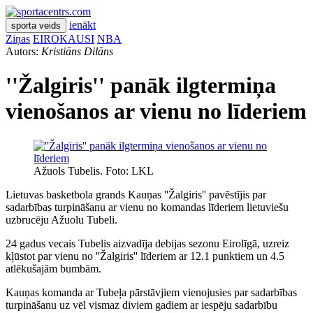
ienākt
sporta veids
Ziņas
EIROKAUSI
NBA
Autors:
Kristiāns Dilāns
''Žalgiris'' panāk ilgtermiņa
vienošanos ar vienu no līderiem
Ažuols Tubelis. Foto: LKL
Lietuvas basketbola grands Kauņas ''Žalgiris'' pavēstījis par
sadarbības turpināšanu ar vienu no komandas līderiem lietuviešu
uzbrucēju Ažuolu Tubeli.
24 gadus vecais Tubelis aizvadīja debijas sezonu Eirolīgā, uzreiz
kļūstot par vienu no ''Žalgiris'' līderiem ar 12.1 punktiem un 4.5
atlēkušajām bumbām.
Kauņas komanda ar Tubeļa pārstāvjiem vienojusies par sadarbības
turpināšanu uz vēl vismaz diviem gadiem ar iespēju sadarbību