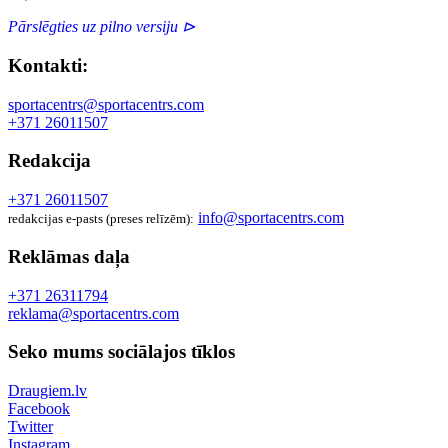
Pārslēgties uz pilno versiju ⊳
Kontakti:
sportacentrs@sportacentrs.com
+371 26011507
Redakcija
+371 26011507
info@sportacentrs.com
redakcijas e-pasts (preses relīzēm):
Reklāmas daļa
+371 26311794
reklama@sportacentrs.com
Seko mums sociālajos tīklos
Draugiem.lv
Facebook
Twitter
Instagram