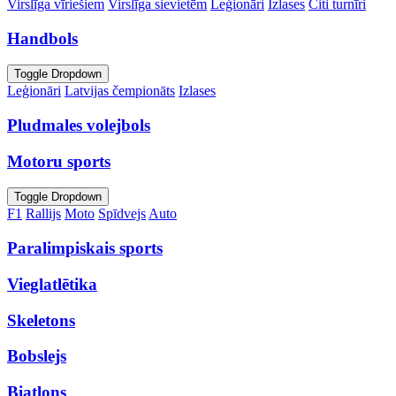
Virslīga vīriešiem
Virslīga sievietēm
Leģionāri
Izlases
Citi turnīri
Handbols
Toggle Dropdown
Leģionāri
Latvijas čempionāts
Izlases
Pludmales volejbols
Motoru sports
Toggle Dropdown
F1
Rallijs
Moto
Spīdvejs
Auto
Paralimpiskais sports
Vieglatlētika
Skeletons
Bobslejs
Biatlons