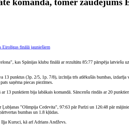
te komandā, tomēr zaudējums Ei
lona", kas Spānijas klubu finālā ar rezultātu 85:77 pārspēja latviešu 
 punktus (3p. 2/5, 1p. 7/8), izcīnīja trīs atlēkušās bumbas, izdarīja vi
 pats saņēma piecas piezīmes.
ziņā ar 13 punktiem bija labākais komandā. Sāncenšu rindās ar 20 punk
r Ļubļanas "Olimpija Cedevita", 97:63 pār Parīzi un 126:48 pār mājini
pārtvertas bumbas un 1.8 kļūdas.
 Iļja Kuruci, kā arī Adrians Andževs.