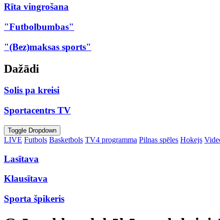
Rīta vingrošana
"Futbolbumbas"
"(Bez)maksas sports"
Dažādi
Solis pa kreisi
Sportacentrs TV
Toggle Dropdown
LIVE
Futbols
Basketbols
TV4 programma
Pilnas spēles
Hokejs
Video
Lasītava
Klausītava
Sporta špikeris