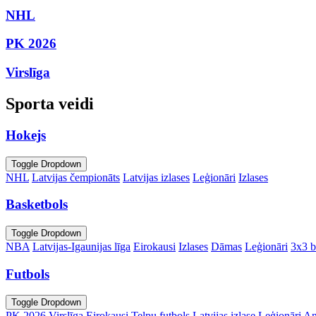
NHL
PK 2026
Virslīga
Sporta veidi
Hokejs
Toggle Dropdown
NHL
Latvijas čempionāts
Latvijas izlases
Leģionāri
Izlases
Basketbols
Toggle Dropdown
NBA
Latvijas-Igaunijas līga
Eirokausi
Izlases
Dāmas
Leģionāri
3x3 b
Futbols
Toggle Dropdown
PK 2026
Virslīga
Eirokausi
Telpu futbols
Latvijas izlase
Leģionāri
An