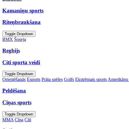
Kamaniņu sports
Riteņbraukšana
Toggle Dropdown
BMX
Šoseja
Regbijs
Citi sporta veidi
Toggle Dropdown
Orientēšanās
Esports
Prāta spēles
Golfs
Ekstrēmais sports
Amerikāņu 
Peldēšana
Cīņas sports
Toggle Dropdown
MMA
Cīņa
Citi