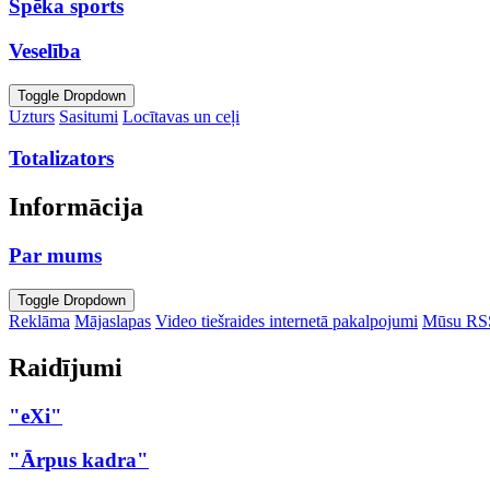
Spēka sports
Veselība
Toggle Dropdown
Uzturs
Sasitumi
Locītavas un ceļi
Totalizators
Informācija
Par mums
Toggle Dropdown
Reklāma
Mājaslapas
Video tiešraides internetā pakalpojumi
Mūsu RS
Raidījumi
"eXi"
"Ārpus kadra"