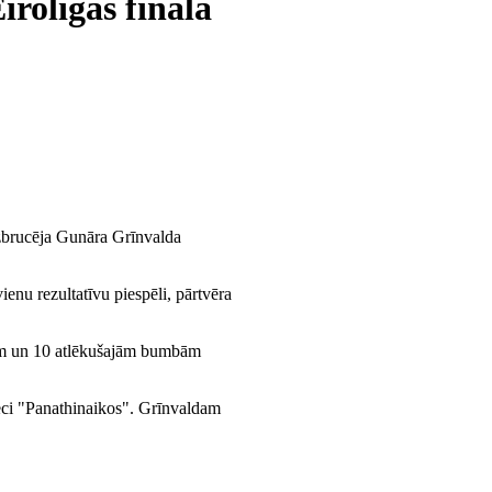
rolīgas finālā
uzbrucēja Gunāra Grīnvalda
enu rezultatīvu piespēli, pārtvēra
tiem un 10 atlēkušajām bumbām
eci "Panathinaikos". Grīnvaldam