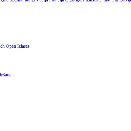
nch Open
Izlases
došana