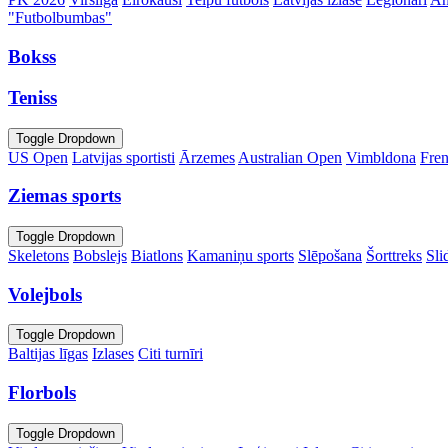
"Futbolbumbas"
Bokss
Teniss
Toggle Dropdown
US Open
Latvijas sportisti
Ārzemes
Australian Open
Vimbldona
Fre
Ziemas sports
Toggle Dropdown
Skeletons
Bobslejs
Biatlons
Kamaniņu sports
Slēpošana
Šorttreks
Sli
Volejbols
Toggle Dropdown
Baltijas līgas
Izlases
Citi turnīri
Florbols
Toggle Dropdown