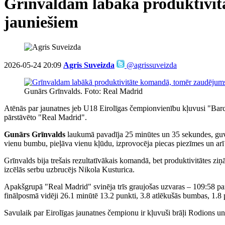
Grīnvaldam labākā produktivitā
jauniešiem
2026-05-24 20:09
Agris Suveizda
@agrissuveizda
Gunārs Grīnvalds. Foto: Real Madrid
Atēnās par jaunatnes jeb U18 Eirolīgas čempionvienību kļuvusi "Barce
pārstāvēto "Real Madrid".
Gunārs Grīnvalds
laukumā pavadīja 25 minūtes un 35 sekundes, guva 13
vienu bumbu, pieļāva vienu kļūdu, izprovocēja piecas piezīmes un arī
Grīnvalds bija trešais rezultatīvākais komandā, bet produktivitātes 
izcēlās serbu uzbrucējs Nikola Kusturica.
Apakšgrupā "Real Madrid" svinēja trīs graujošas uzvaras – 109:58 pa
finālposmā vidēji 26.1 minūtē 13.2 punkti, 3.8 atlēkušās bumbas, 1.8 
Savulaik par Eirolīgas jaunatnes čempionu ir kļuvuši brāļi Rodions un