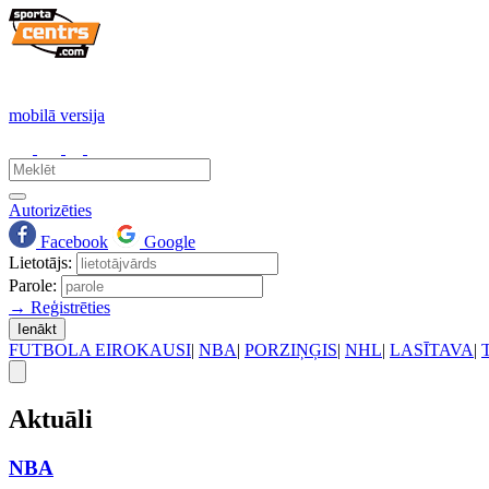
mobilā versija
Autorizēties
Facebook
Google
Lietotājs:
Parole:
→ Reģistrēties
Ienākt
FUTBOLA EIROKAUSI
|
NBA
|
PORZIŅĢIS
|
NHL
|
LASĪTAVA
|
Aktuāli
NBA