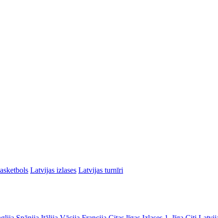
asketbols
Latvijas izlases
Latvijas turnīri
glija
Spānija
Itālija
Vācija
Francija
Citas līgas
Izlases
1. līga
Citi Latvij