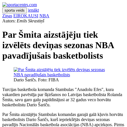
ienākt
sporta veids
Ziņas
EIROKAUSI
NBA
Autors:
Emils Skrastiņš
Par Šmita aizstājēju tiek
izvēlēts deviņas sezonas NBA
pavadījušais basketbolists
Dario Šaričs. Foto: FIBA
Turcijas basketbola komanda Stambulas "Anadolu Efes", kura
vakardien pavēstīja par šķiršanos no Latvijas basketbolista Rolanda
Šmita, savu garo galu papildinājusi ar 32 gadus veco horvātu
basketbolistu Dario Šariču.
Par Šmita aizstājēju Stambulas komandas garajā galā kļuvis horvātu
basketbolists Dario Šaričs, kurš iepriekšējās deviņas sezonas
pavadījis Nacionālās basketbola asociācijas (NBA) apcirkņos. Pirms