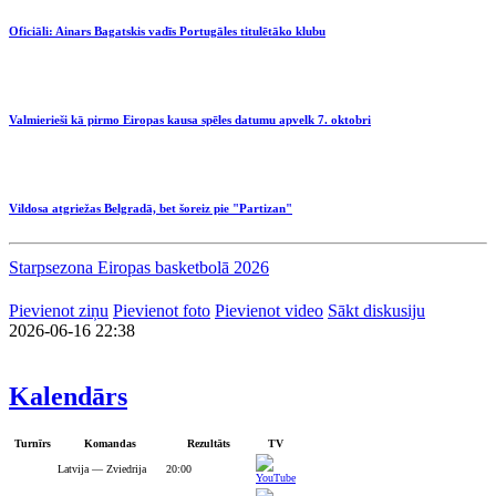
Oficiāli: Ainars Bagatskis vadīs Portugāles titulētāko klubu
Valmierieši kā pirmo Eiropas kausa spēles datumu apvelk 7. oktobri
Vildosa atgriežas Belgradā, bet šoreiz pie "Partizan"
Starpsezona Eiropas basketbolā 2026
Pievienot ziņu
Pievienot foto
Pievienot video
Sākt diskusiju
2026-06-16 22:38
Kalendārs
Turnīrs
Komandas
Rezultāts
TV
Latvija — Zviedrija
20:00