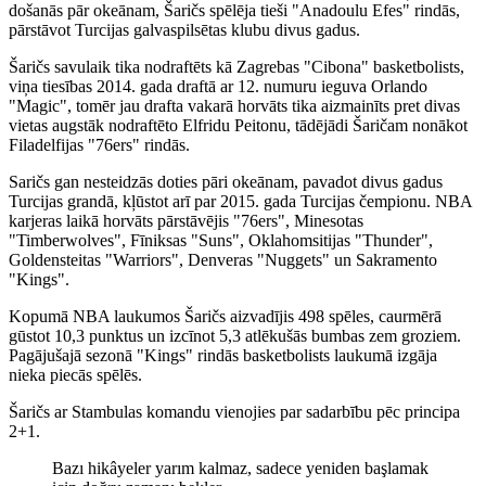
došanās pār okeānam, Šaričs spēlēja tieši "Anadoulu Efes" rindās,
pārstāvot Turcijas galvaspilsētas klubu divus gadus.
Šaričs savulaik tika nodraftēts kā Zagrebas "Cibona" basketbolists,
viņa tiesības 2014. gada draftā ar 12. numuru ieguva Orlando
"Magic", tomēr jau drafta vakarā horvāts tika aizmainīts pret divas
vietas augstāk nodraftēto Elfridu Peitonu, tādējādi Šaričam nonākot
Filadelfijas "76ers" rindās.
Saričs gan nesteidzās doties pāri okeānam, pavadot divus gadus
Turcijas grandā, kļūstot arī par 2015. gada Turcijas čempionu. NBA
karjeras laikā horvāts pārstāvējis "76ers", Minesotas
"Timberwolves", Fīniksas "Suns", Oklahomsitijas "Thunder",
Goldensteitas "Warriors", Denveras "Nuggets" un Sakramento
"Kings".
Kopumā NBA laukumos Šaričs aizvadījis 498 spēles, caurmērā
gūstot 10,3 punktus un izcīnot 5,3 atlēkušās bumbas zem groziem.
Pagājušajā sezonā "Kings" rindās basketbolists laukumā izgāja
nieka piecās spēlēs.
Šaričs ar Stambulas komandu vienojies par sadarbību pēc principa
2+1.
Bazı hikâyeler yarım kalmaz, sadece yeniden başlamak