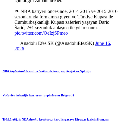
için doğru zamanı bekler.
👊 NBA kariyeri öncesinde, 2014-2015 ve 2015-2016
sezonlarında formamızı giyen ve Türkiye Kupası ile
Cumhurbaşkanlığı Kupası zaferleri yaşayan Dario
Šarić, 2+1 sezonluk anlaşma ile yıllar sonra…
pic.twitter.com/OeIzjSPmeo
— Anadolu Efes SK (@AnadoluEfesSK)
June 16,
2026
NBA
triple-double
autors Vatfords tuvojas pārejai uz Spāniju
Vučevičs izskatījis karjeras turpināšanu Belgradā
Trīskārtējais NBA
danku
konkursa karalis gatavs Eiropas izaicinājumam