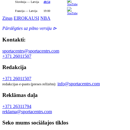
Slovēnija — Latvija
48:54
Francija — Latvija
19:00
Ziņas
EIROKAUSI
NBA
Pārslēgties uz pilno versiju ⊳
Kontakti:
sportacentrs@sportacentrs.com
+371 26011507
Redakcija
+371 26011507
info@sportacentrs.com
redakcijas e-pasts (preses relīzēm):
Reklāmas daļa
+371 26311794
reklama@sportacentrs.com
Seko mums sociālajos tīklos