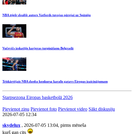
NBA
triple-double
autors Vatfords tuvojas pārejai uz Spāniju
Vučevičs izskatījis karjeras turpināšanu Belgradā
Trīskārtējais NBA
danku
konkursa karalis gatavs Eiropas izaicinājumam
Starpsezona Eiropas basketbolā 2026
Pievienot ziņu
Pievienot foto
Pievienot video
Sākt diskusiju
2026-07-05 12:34
skydelux
, 2026-07-05 13:04, pirms mēneša
kurš gan cits