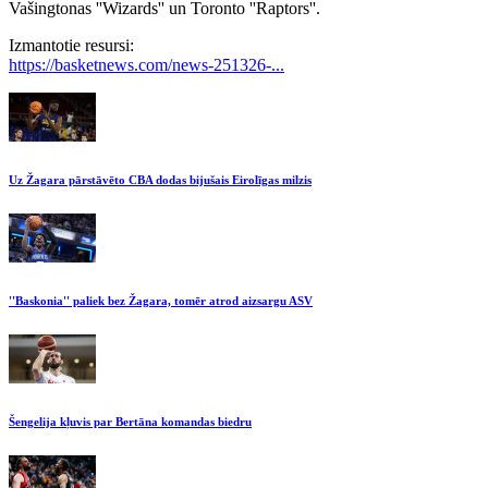
Vašingtonas ''Wizards'' un Toronto ''Raptors''.
Izmantotie resursi:
https://basketnews.com/news-251326-...
Uz Žagara pārstāvēto CBA dodas bijušais Eirolīgas milzis
''Baskonia'' paliek bez Žagara, tomēr atrod aizsargu ASV
Šengelija kļuvis par Bertāna komandas biedru