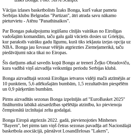
Vācijas izlases basketbolists Īzaks Bonga, kurš vakar pameta
Serbijas klubu Belgradas ''Partizan'', ātri atrada savu nākamo
pieturvietu - Atēnu ''Panathinaikos''.
Par Bongas pakalpojumu iegūšanu cīnījās vairākas no Eirolīgas
vadošajām komandām, taču galu galā vācietis dosies uz Grieķiju,
kur parakstīs vairāku gadu līgumu, kurā tiks iekļauta izejas opcija uz
NBA. Bonga jau šovasar vēlējās atgriezties Ziemeļamerikā, taču
piedāvājumi nāca tikai no Eiropas.
Šis darījums atkal savedis kopā Bongu ar treneri Žeļko Obradoviču,
kura vadībā viņš aizvadīja veiksmīgu periodu Serbijas klubā.
Bonga aizvadītajā sezonā Eirolīgas ietvaros vidēji mačā atzīmējās ar
10 punktiem, 5,6 atlēkušajām bumbām, 1,5 rezultatīvām piespēlēm
un 0,9 pārķertām bumbām.
Pirms aizvadītās sezonas Bonga izpelnījās arī ''EuroBasket 2025''
finālturnīra labākā aizsardzības spēlētāja atzinību, ko pievienoja
čempionātā izcīnītajai zelta godalgai.
Bonga Eiropā atgriezās 2022. gadā, pievienojoties Minhenes
''Bayern'', bet pirms tam viņš četras sezonas pavadīja arī Nacionālajā
basketbola asociācijā, pārstāvot Losandželosas ''Lakers'',