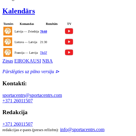
Kalendārs
Turnīrs
Komandas
Rezultāts
TV
Latvija — Zviedrija
70:60
Lietuva — Latvija
21:30
Francija — Latvija
73:57
Ziņas
EIROKAUSI
NBA
Pārslēgties uz pilno versiju ⊳
Kontakti:
sportacentrs@sportacentrs.com
+371 26011507
Redakcija
+371 26011507
info@sportacentrs.com
redakcijas e-pasts (preses relīzēm):