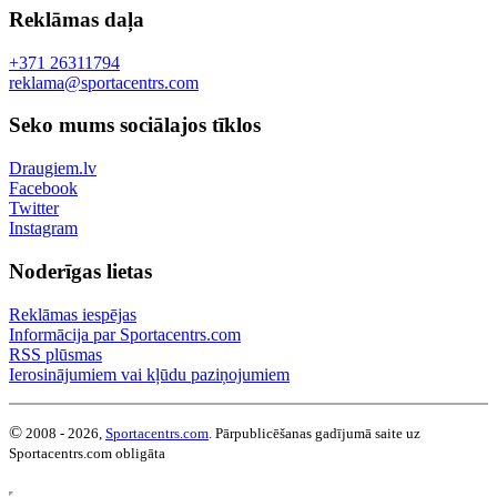
Reklāmas daļa
+371 26311794
reklama@sportacentrs.com
Seko mums sociālajos tīklos
Draugiem.lv
Facebook
Twitter
Instagram
Noderīgas lietas
Reklāmas iespējas
Informācija par Sportacentrs.com
RSS plūsmas
Ierosinājumiem vai kļūdu paziņojumiem
©
2008 - 2026,
Sportacentrs.com
. Pārpublicēšanas gadījumā saite uz
Sportacentrs.com obligāta