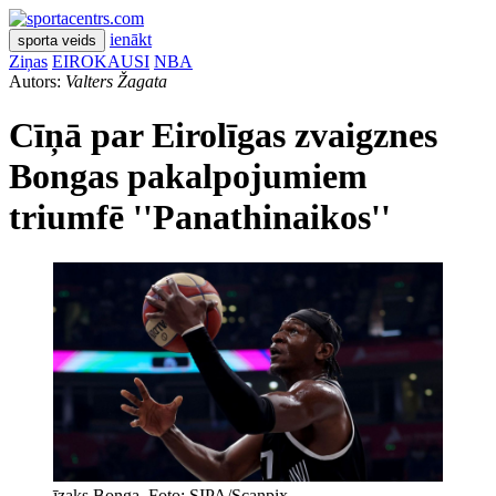
ienākt
sporta veids
Ziņas
EIROKAUSI
NBA
Autors:
Valters Žagata
Cīņā par Eirolīgas zvaigznes
Bongas pakalpojumiem
triumfē ''Panathinaikos''
īzaks Bonga. Foto: SIPA/Scanpix