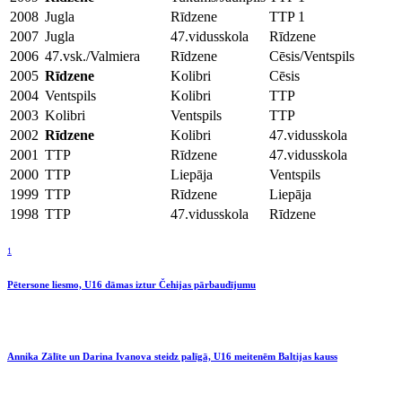
2008
Jugla
Rīdzene
TTP 1
2007
Jugla
47.vidusskola
Rīdzene
2006
47.vsk./Valmiera
Rīdzene
Cēsis/Ventspils
2005
Rīdzene
Kolibri
Cēsis
2004
Ventspils
Kolibri
TTP
2003
Kolibri
Ventspils
TTP
2002
Rīdzene
Kolibri
47.vidusskola
2001
TTP
Rīdzene
47.vidusskola
2000
TTP
Liepāja
Ventspils
1999
TTP
Rīdzene
Liepāja
1998
TTP
47.vidusskola
Rīdzene
1
Pētersone liesmo, U16 dāmas iztur Čehijas pārbaudījumu
Annika Zālīte un Darina Ivanova steidz palīgā, U16 meitenēm Baltijas kauss