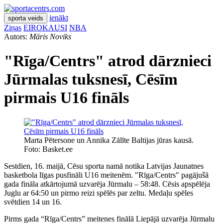
ienākt
sporta veids
Ziņas
EIROKAUSI
NBA
Autors:
Māris Noviks
"Rīga/Centrs" atrod dārznieci
Jūrmalas tuksnesī, Cēsīm
pirmais U16 fināls
Marta Pētersone un Annika Zālīte Baltijas jūras kausā.
Foto: Basket.ee
Sestdien, 16. maijā, Cēsu sporta namā notika Latvijas Jaunatnes
basketbola līgas pusfināli U16 meitenēm. "Rīga/Centrs" pagājušā
gada fināla atkārtojumā uzvarēja Jūrmalu – 58:48. Cēsis apspēlēja
Juglu ar 64:50 un pirmo reizi spēlēs par zeltu. Medaļu spēles
svētdien 14 un 16.
Pirms gada “Rīga/Centrs” meitenes finālā Liepājā uzvarēja Jūrmalu