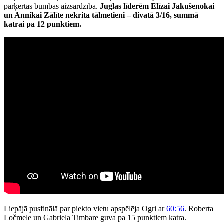
pārķertās bumbas aizsardzībā.
Juglas līderēm Elīzai Jakušenokai
un Annikai Zālīte nekrita tālmetieni – divatā 3/16, summā
katrai pa 12 punktiem.
Liepājā pusfinālā par piekto vietu apspēlēja Ogri ar
60:56
. Roberta
Ločmele un Gabriela Timbare guva pa 15 punktiem katra.