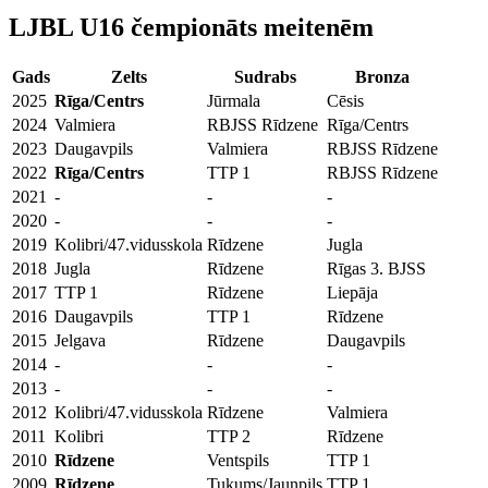
LJBL U16 čempionāts meitenēm
Gads
Zelts
Sudrabs
Bronza
2025
Rīga/Centrs
Jūrmala
Cēsis
2024
Valmiera
RBJSS Rīdzene
Rīga/Centrs
2023
Daugavpils
Valmiera
RBJSS Rīdzene
2022
Rīga/Centrs
TTP 1
RBJSS Rīdzene
2021
-
-
-
2020
-
-
-
2019
Kolibri/47.vidusskola
Rīdzene
Jugla
2018
Jugla
Rīdzene
Rīgas 3. BJSS
2017
TTP 1
Rīdzene
Liepāja
2016
Daugavpils
TTP 1
Rīdzene
2015
Jelgava
Rīdzene
Daugavpils
2014
-
-
-
2013
-
-
-
2012
Kolibri/47.vidusskola
Rīdzene
Valmiera
2011
Kolibri
TTP 2
Rīdzene
2010
Rīdzene
Ventspils
TTP 1
2009
Rīdzene
Tukums/Jaunpils
TTP 1