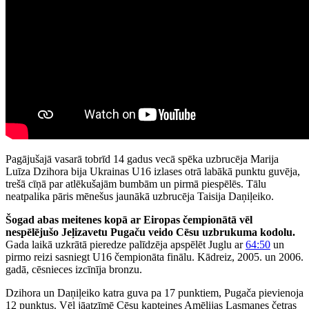
Pagājušajā vasarā tobrīd 14 gadus vecā spēka uzbrucēja Marija
Luīza Dzihora bija Ukrainas U16 izlases otrā labākā punktu guvēja,
trešā cīņā par atlēkušajām bumbām un pirmā piespēlēs. Tālu
neatpalika pāris mēnešus jaunākā uzbrucēja Taisija Daņiļeiko.
Šogad abas meitenes kopā ar Eiropas čempionātā vēl
nespēlējušo Jeļizavetu Pugaču veido Cēsu uzbrukuma kodolu.
Gada laikā uzkrātā pieredze palīdzēja apspēlēt Juglu ar
64:50
un
pirmo reizi sasniegt U16 čempionāta finālu. Kādreiz, 2005. un 2006.
gadā, cēsnieces izcīnīja bronzu.
Dzihora un Daņiļeiko katra guva pa 17 punktiem, Pugača pievienoja
12 punktus. Vēl jāatzīmē Cēsu kapteines Amēlijas Lasmanes četras