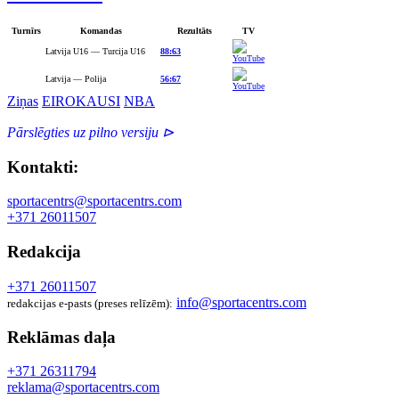
Turnīrs
Komandas
Rezultāts
TV
Latvija U16 — Turcija U16
88:63
Latvija — Polija
56:67
Ziņas
EIROKAUSI
NBA
Pārslēgties uz pilno versiju ⊳
Kontakti:
sportacentrs@sportacentrs.com
+371 26011507
Redakcija
+371 26011507
info@sportacentrs.com
redakcijas e-pasts (preses relīzēm):
Reklāmas daļa
+371 26311794
reklama@sportacentrs.com