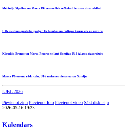
Melānija Sīpoliņa un Marta Pētersone liek trūkties Lietuvas aizsardzībai
U16 meitenes puslaikā pārķer 15 bumbas un Baltijas kausu sāk ar uzvaru
Klaudija Brence un Marta Pētersone lauž Somijas U16 izlases aizsardzību
Marta Pētersone rāda ceļu, U16 meitenes viesos uzvar Somiju
LJBL 2026
Pievienot ziņu
Pievienot foto
Pievienot video
Sākt diskusiju
2026-05-16 19:23
Kalendārs