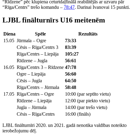
“Rīdzene” pēc klupiena ceturtdaļfinālā reabilitējās ar uzvaru pār
“Rīga/Centrs” trešo komandu –
78:47
. Darinai Ivanovai 15 punkti.
LJBL finālturnīrs U16 meitenēm
Diena
Spēle
Rezultāts
15.05
Jūrmala – Ogre
73:33
Cēsis – Rīga/Centrs 3
83:39
Rīga/Centrs – Liepāja
105:27
Rīdzene – Jugla
56:61
16.05
Rīga/Centrs 3 – Rīdzene
47:78
Ogre – Liepāja
56:60
Cēsis – Jugla
64:50
Rīga/Centrs – Jūrmala
58:48
17.05
Rīga/Centrs – Ogre
10:00 (par septīto vietu)
Rīdzene – Liepāja
12:00 (par piekto vietu)
Jugla – Jūrmala
14:00 (par trešo vietu)
Cēsis – Rīga/Centrs
16:00 (fināls)
LJBL finālturnīri 2020. un 2021. gadā nenotika valdības noteikto
ierobežojumu dēļ.