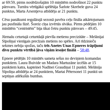
ar 69:59, pirms noslēdzošajām 10 minūtēm nodrošinot 22 punktu
pārsvaru. Turnīra vērtīgākā spēlētāja Šarlote Skrebele guva 24
punktus, Marta Arsentjeva atbildēja ar 21 punktu.
Cēsu panākumi regulārajā sezonā pavēra ceļu fināla atkārtojumam
jau pusfināla fāzē. Šoreiz cīņa izvērtās sīvāka. Pirms pēdējām 10
minūtēm “centristēm” bija tikai četru punktu pārsvars – 49:45.
Jūrmalu ceturtajā ceturtdaļā pievīla metienu precizitāte – Melānijai
Sīpoliņai vienīgais precīzais metiens no spēles. Arī rīdzinieču
sekmes nebija spožas, taču
trīs Anetes Unas Epneres trāpījumi
divu punktu vērtībā ļāva viņām iesoļot finālā
–
58:48
.
Epnere pēdējās 10 minūtēs sameta sešus no deviņiem komandas
punktiem. Laura Buivide un Madara Martuzāne izcēlās ar 15
punktiem katra, kapteinei Nadīnei Graudiņai 11 punkti. Melānija
Sīpoliņa atbildēja ar 24 punktiem, Martai Pētersonei 11 punkti un
septiņas atlēkušās bumbas.