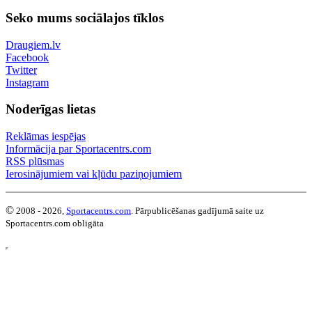
Seko mums sociālajos tīklos
Draugiem.lv
Facebook
Twitter
Instagram
Noderīgas lietas
Reklāmas iespējas
Informācija par Sportacentrs.com
RSS plūsmas
Ierosinājumiem vai kļūdu paziņojumiem
©
2008 - 2026,
Sportacentrs.com
. Pārpublicēšanas gadījumā saite uz
Sportacentrs.com obligāta