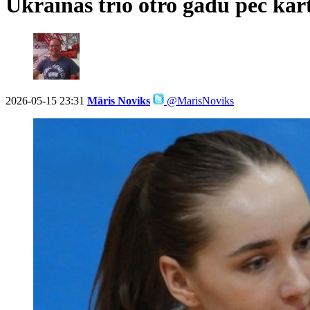
Ukrainas trio otro gadu pēc kā
2026-05-15 23:31
Māris Noviks
@MarisNoviks