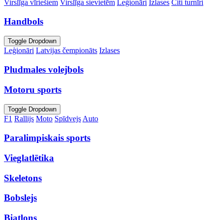
Virslīga vīriešiem
Virslīga sievietēm
Leģionāri
Izlases
Citi turnīri
Handbols
Toggle Dropdown
Leģionāri
Latvijas čempionāts
Izlases
Pludmales volejbols
Motoru sports
Toggle Dropdown
F1
Rallijs
Moto
Spīdvejs
Auto
Paralimpiskais sports
Vieglatlētika
Skeletons
Bobslejs
Biatlons