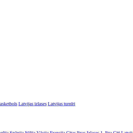
asketbols
Latvijas izlases
Latvijas turnīri
glija
Spānija
Itālija
Vācija
Francija
Citas līgas
Izlases
1. līga
Citi Latvij