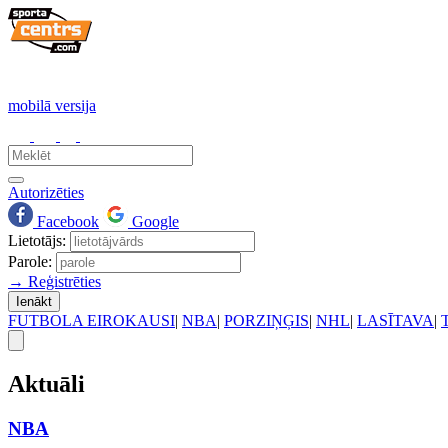
mobilā versija
Autorizēties
Facebook
Google
Lietotājs:
Parole:
→ Reģistrēties
Ienākt
FUTBOLA EIROKAUSI
|
NBA
|
PORZIŅĢIS
|
NHL
|
LASĪTAVA
|
Aktuāli
NBA