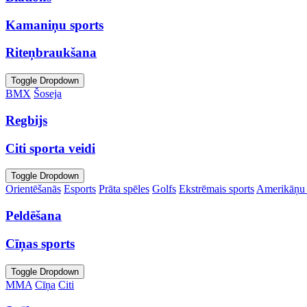
Kamaniņu sports
Riteņbraukšana
Toggle Dropdown
BMX
Šoseja
Regbijs
Citi sporta veidi
Toggle Dropdown
Orientēšanās
Esports
Prāta spēles
Golfs
Ekstrēmais sports
Amerikāņu 
Peldēšana
Cīņas sports
Toggle Dropdown
MMA
Cīņa
Citi