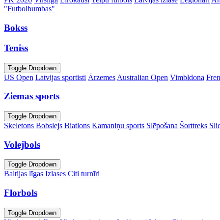
"Futbolbumbas"
Bokss
Teniss
Toggle Dropdown
US Open
Latvijas sportisti
Ārzemes
Australian Open
Vimbldona
Fre
Ziemas sports
Toggle Dropdown
Skeletons
Bobslejs
Biatlons
Kamaniņu sports
Slēpošana
Šorttreks
Sli
Volejbols
Toggle Dropdown
Baltijas līgas
Izlases
Citi turnīri
Florbols
Toggle Dropdown