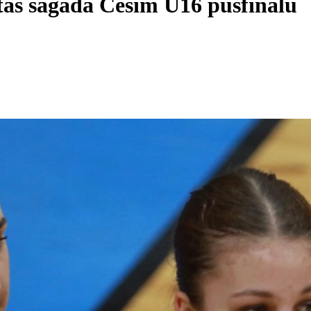
rtas sagādā Cēsīm U16 pusfinālu