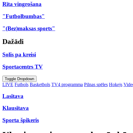
Rīta vingrošana
"Futbolbumbas"
"(Bez)maksas sports"
Dažādi
Solis pa kreisi
Sportacentrs TV
Toggle Dropdown
LIVE
Futbols
Basketbols
TV4 programma
Pilnas spēles
Hokejs
Video
Lasītava
Klausītava
Sporta špikeris