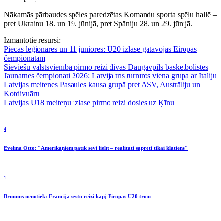
Nākamās pārbaudes spēles paredzētas Komandu sporta spēļu hallē –
pret Ukrainu 18. un 19. jūnijā, pret Spāniju 28. un 29. jūnijā.
Izmantotie resursi:
Piecas leģionāres un 11 juniores: U20 izlase gatavojas Eiropas
čempionātam
Sieviešu valstsvienībā pirmo reizi divas Daugavpils basketbolistes
Jaunatnes čempionāti 2026: Latvija trīs turnīros vienā grupā ar Itāliju
Latvijas meitenes Pasaules kausa grupā pret ASV, Austrāliju un
Kotdivuāru
Latvijas U18 meiteņu izlase pirmo reizi dosies uz Ķīnu
4
Evelīna Otto: "Amerikāņiem patīk sevi lielīt – realitāti saproti tikai klātienē"
1
Brīnums nenotiek: Francija sesto reizi kāpj Eiropas U20 tronī