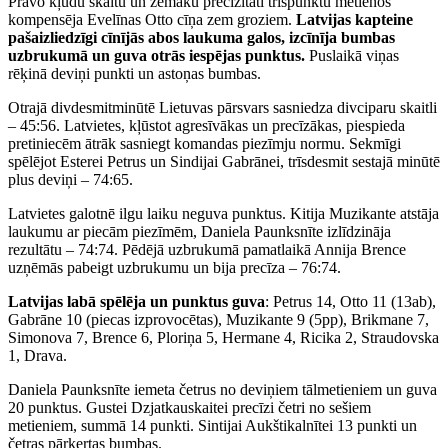
Prāvo kļūdu skaitu un zemāku precizitāti trīspunktu metienos
kompensēja Evelīnas Otto cīņa zem groziem.
Latvijas kapteine
pašaizliedzīgi cīnījās abos laukuma galos, izcīnīja bumbas
uzbrukumā un guva otrās iespējas punktus.
Puslaikā viņas
rēķinā deviņi punkti un astoņas bumbas.
Otrajā divdesmitminūtē Lietuvas pārsvars sasniedza divciparu skaitli
– 45:56. Latvietes, kļūstot agresīvākas un precīzākas, piespieda
pretiniecēm ātrāk sasniegt komandas piezīmju normu. Sekmīgi
spēlējot Esterei Petrus un Sindijai Gabrānei, trīsdesmit sestajā minūtē
plus deviņi – 74:65.
Latvietes galotnē ilgu laiku neguva punktus. Kitija Muzikante atstāja
laukumu ar piecām piezīmēm, Daniela Paunksnīte izlīdzināja
rezultātu – 74:74. Pēdējā uzbrukumā pamatlaikā Annija Brence
uzņēmās pabeigt uzbrukumu un bija precīza – 76:74.
Latvijas labā spēlēja un punktus guva
: Petrus 14, Otto 11 (13ab),
Gabrāne 10 (piecas izprovocētas), Muzikante 9 (5pp), Brikmane 7,
Simonova 7, Brence 6, Ploriņa 5, Hermane 4, Ricika 2, Straudovska
1, Drava.
Daniela Paunksnīte iemeta četrus no deviņiem tālmetieniem un guva
20 punktus. Gustei Dzjatkauskaitei precīzi četri no sešiem
metieniem, summā 14 punkti. Sintijai Aukštikalnītei 13 punkti un
četras pārķertas bumbas.