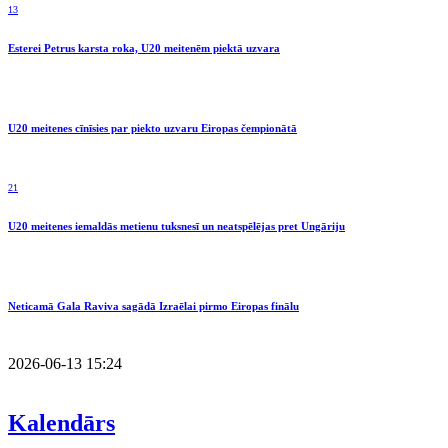
13
Esterei Petrus karsta roka, U20 meitenēm piektā uzvara
U20 meitenes cīnīsies par piekto uzvaru Eiropas čempionātā
21
U20 meitenes iemaldās metienu tuksnesī un neatspēlējas pret Ungāriju
Neticamā Gala Raviva sagādā Izraēlai pirmo Eiropas finālu
2026-06-13 15:24
Kalendārs