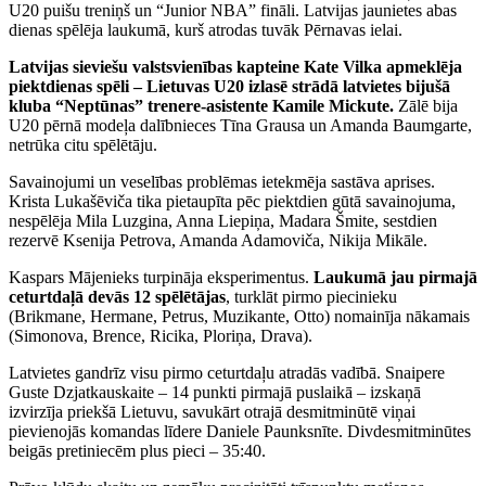
U20 puišu treniņš un “Junior NBA” fināli. Latvijas jaunietes abas
dienas spēlēja laukumā, kurš atrodas tuvāk Pērnavas ielai.
Latvijas sieviešu valstsvienības kapteine Kate Vilka apmeklēja
piektdienas spēli – Lietuvas U20 izlasē strādā latvietes bijušā
kluba “Neptūnas” trenere-asistente Kamile Mickute.
Zālē bija
U20 pērnā modeļa dalībnieces Tīna Grausa un Amanda Baumgarte,
netrūka citu spēlētāju.
Savainojumi un veselības problēmas ietekmēja sastāva aprises.
Krista Lukašēviča tika pietaupīta pēc piektdien gūtā savainojuma,
nespēlēja Mila Luzgina, Anna Liepiņa, Madara Šmite, sestdien
rezervē Ksenija Petrova, Amanda Adamoviča, Nikija Mikāle.
Kaspars Mājenieks turpināja eksperimentus.
Laukumā jau pirmajā
ceturtdaļā devās 12 spēlētājas
, turklāt pirmo piecinieku
(Brikmane, Hermane, Petrus, Muzikante, Otto) nomainīja nākamais
(Simonova, Brence, Ricika, Ploriņa, Drava).
Latvietes gandrīz visu pirmo ceturtdaļu atradās vadībā. Snaipere
Guste Dzjatkauskaite – 14 punkti pirmajā puslaikā – izskaņā
izvirzīja priekšā Lietuvu, savukārt otrajā desmitminūtē viņai
pievienojās komandas līdere Daniele Paunksnīte. Divdesmitminūtes
beigās pretiniecēm plus pieci – 35:40.