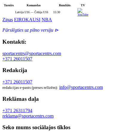
Turnīrs
Komandas
Rezultāts
TV
Latvija U16 — Čehija U16
15:30
Ziņas
EIROKAUSI
NBA
Pārslēgties uz pilno versiju ⊳
Kontakti:
sportacentrs@sportacentrs.com
+371 26011507
Redakcija
+371 26011507
info@sportacentrs.com
redakcijas e-pasts (preses relīzēm):
Reklāmas daļa
+371 26311794
reklama@sportacentrs.com
Seko mums sociālajos tīklos