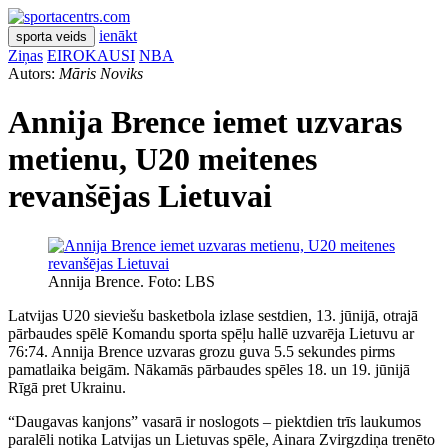
ienākt
sporta veids
Ziņas
EIROKAUSI
NBA
Autors:
Māris Noviks
Annija Brence iemet uzvaras
metienu, U20 meitenes
revanšējas Lietuvai
Annija Brence. Foto: LBS
Latvijas U20 sieviešu basketbola izlase sestdien, 13. jūnijā, otrajā
pārbaudes spēlē Komandu sporta spēļu hallē uzvarēja Lietuvu ar
76:74. Annija Brence uzvaras grozu guva 5.5 sekundes pirms
pamatlaika beigām. Nākamās pārbaudes spēles 18. un 19. jūnijā
Rīgā pret Ukrainu.
“Daugavas kanjons” vasarā ir noslogots – piektdien trīs laukumos
paralēli notika Latvijas un Lietuvas spēle, Ainara Zvirgzdiņa trenēto