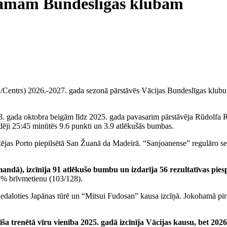
stamam Bundeslīgas klubam
Rīga/Centrs) 2026.-2027. gada sezonā pārstāvēs Vācijas Bundeslīgas 
. gada oktobra beigām līdz 2025. gada pavasarim pārstāvēja Rūdolfa Ro
dēji 25:45 minūtēs 9.6 punkti un 3.9 atlēkušās bumbas.
jas Porto piepilsētā San Žuanā da Madeirā. “Sanjoanense” regulāro sez
andā), izcīnīja 91 atlēkušo bumbu un izdarīja 56 rezultatīvas piesp
5% brīvmetienu (103/128).
piedaloties Japānas tūrē un “Mitsui Fudosan” kausa izcīņā. Jokohamā pi
īša trenētā vīru vienība 2025. gadā izcīnīja Vācijas kausu, bet 202