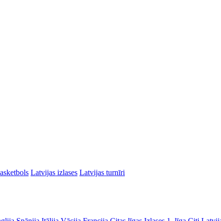
asketbols
Latvijas izlases
Latvijas turnīri
glija
Spānija
Itālija
Vācija
Francija
Citas līgas
Izlases
1. līga
Citi Latvij