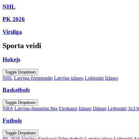
NHL
PK 2026
Virslīga
Sporta veidi
Hokejs
Toggle Dropdown
NHL
Latvijas čempionāts
Latvijas izlases
Leģionāri
Izlases
Basketbols
Toggle Dropdown
NBA
Latvijas-Igaunijas līga
Eirokausi
Izlases
Dāmas
Leģionāri
3x3 b
Futbols
Toggle Dropdown
PK 2026
Virslīga
Eirokausi
Telpu futbols
Latvijas izlase
Leģionāri
An