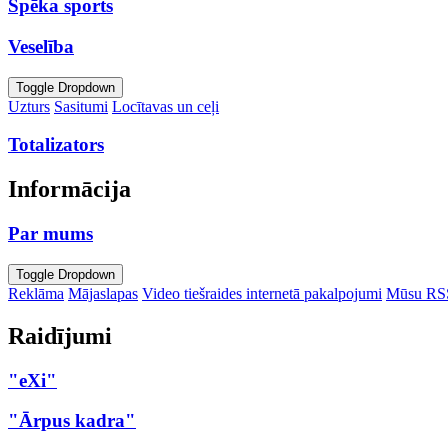
Spēka sports
Veselība
Toggle Dropdown
Uzturs
Sasitumi
Locītavas un ceļi
Totalizators
Informācija
Par mums
Toggle Dropdown
Reklāma
Mājaslapas
Video tiešraides internetā pakalpojumi
Mūsu RS
Raidījumi
"eXi"
"Ārpus kadra"