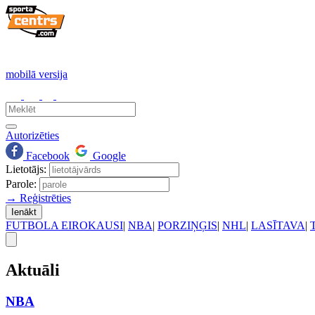
mobilā versija
Autorizēties
Facebook
Google
Lietotājs:
Parole:
→ Reģistrēties
Ienākt
FUTBOLA EIROKAUSI
|
NBA
|
PORZIŅĢIS
|
NHL
|
LASĪTAVA
|
Aktuāli
NBA