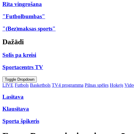
Rīta vingrošana
"Futbolbumbas"
"(Bez)maksas sports"
Dažādi
Solis pa kreisi
Sportacentrs TV
Toggle Dropdown
LIVE
Futbols
Basketbols
TV4 programma
Pilnas spēles
Hokejs
Video
Lasītava
Klausītava
Sporta špikeris