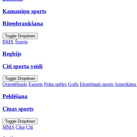
Kamaniņu sports
Riteņbraukšana
Toggle Dropdown
BMX
Šoseja
Regbijs
Citi sporta veidi
Toggle Dropdown
Orientēšanās
Esports
Prāta spēles
Golfs
Ekstrēmais sports
Amerikāņu 
Peldēšana
Cīņas sports
Toggle Dropdown
MMA
Cīņa
Citi