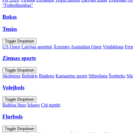
"Futbolbumbas"
Bokss
Teniss
Toggle Dropdown
US Open
Latvijas sportisti
Ārzemes
Australian Open
Vimbldona
Fre
Ziemas sports
Toggle Dropdown
Skeletons
Bobslejs
Biatlons
Kamaniņu sports
Slēpošana
Šorttreks
Sli
Volejbols
Toggle Dropdown
Baltijas līgas
Izlases
Citi turnīri
Florbols
Toggle Dropdown