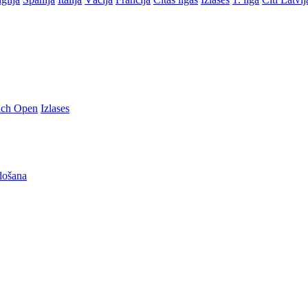
nch Open
Izlases
došana