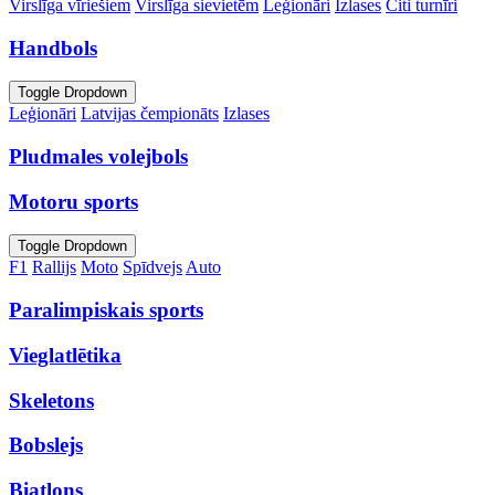
Virslīga vīriešiem
Virslīga sievietēm
Leģionāri
Izlases
Citi turnīri
Handbols
Toggle Dropdown
Leģionāri
Latvijas čempionāts
Izlases
Pludmales volejbols
Motoru sports
Toggle Dropdown
F1
Rallijs
Moto
Spīdvejs
Auto
Paralimpiskais sports
Vieglatlētika
Skeletons
Bobslejs
Biatlons