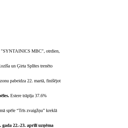
klubu "SYNTAINICS MBC", otrdien,
zīša un Ģirta Splītes trenēto
onu pabeidza 22. martā, finišējot
ēles.
Estere trāpīja 37.6%
rmā spēle “Trīs zvaigžņu” kreklā
6. gada 22.-23. aprīlī uzņēma