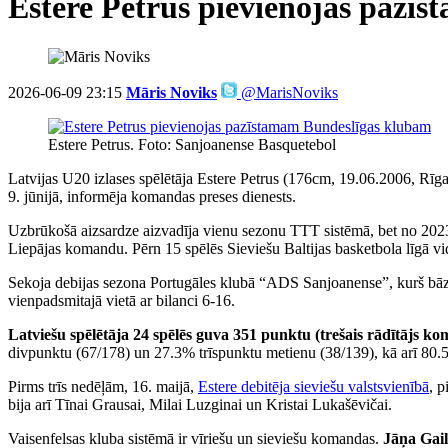
Estere Petrus pievienojas pazī
2026-06-09 23:15
Māris Noviks
@MarisNoviks
Estere Petrus. Foto: Sanjoanense Basquetebol
Latvijas U20 izlases spēlētāja Estere Petrus (176cm, 19.06.2006, 
9. jūnijā, informēja komandas preses dienests.
Uzbrūkošā aizsardze aizvadīja vienu sezonu TTT sistēmā, bet no 2023
Liepājas komandu. Pērn 15 spēlēs Sieviešu Baltijas basketbola līgā vi
Sekoja debijas sezona Portugāles klubā “ADS Sanjoanense”, kurš bāzē
vienpadsmitajā vietā ar bilanci 6-16.
Latviešu spēlētāja 24 spēlēs guva 351 punktu (trešais rādītājs kom
divpunktu (67/178) un 27.3% trīspunktu metienu (38/139), kā arī 80.
Pirms trīs nedēļām, 16. maijā,
Estere debitēja sieviešu valstsvienībā
, 
bija arī Tīnai Grausai, Milai Luzginai un Kristai Lukašēvičai.
Vaisenfelsas kluba sistēmā ir vīriešu un sieviešu komandas.
Jāņa Gail