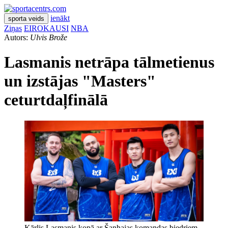
ienākt
sporta veids
Ziņas
EIROKAUSI
NBA
Autors:
Ulvis Brože
Lasmanis netrāpa tālmetienus
un izstājas "Masters"
ceturtdaļfinālā
Kārlis Lasmanis kopā ar Šanhajas komandas biedriem.