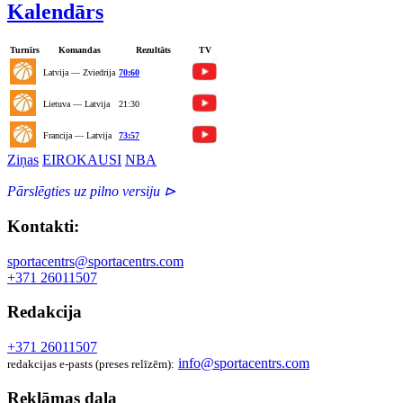
Kalendārs
Turnīrs
Komandas
Rezultāts
TV
Latvija — Zviedrija
70:60
Lietuva — Latvija
21:30
Francija — Latvija
73:57
Ziņas
EIROKAUSI
NBA
Pārslēgties uz pilno versiju ⊳
Kontakti:
sportacentrs@sportacentrs.com
+371 26011507
Redakcija
+371 26011507
info@sportacentrs.com
redakcijas e-pasts (preses relīzēm):
Reklāmas daļa