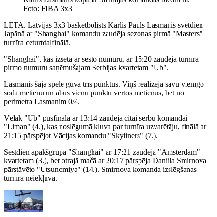
Foto: FIBA 3x3
LETA. Latvijas 3x3 basketbolists Kārlis Pauls Lasmanis svētdien
Japānā ar "Shanghai" komandu zaudēja sezonas pirmā "Masters"
turnīra ceturtdaļfinālā.
"Shanghai", kas izsēta ar sesto numuru, ar 15:20 zaudēja turnīrā
pirmo numuru saņēmušajam Serbijas kvartetam "Ub".
Lasmanis šajā spēlē guva trīs punktus. Viņš realizēja savu vienīgo
soda metienu un abus vienu punktu vērtos metienus, bet no
perimetra Lasmanim 0/4.
Vēlāk "Ub" pusfinālā ar 13:14 zaudēja citai serbu komandai
"Liman" (4.), kas noslēgumā kļuva par turnīra uzvarētāju, finālā ar
21:15 pārspējot Vācijas komandu "Skyliners" (7.).
Sestdien apakšgrupā "Shanghai" ar 17:21 zaudēja "Amsterdam"
kvartetam (3.), bet otrajā mačā ar 20:17 pārspēja Daniila Smirnova
pārstāvēto "Utsunomiya" (14.). Smirnova komanda izslēgšanas
turnīrā neiekļuva.