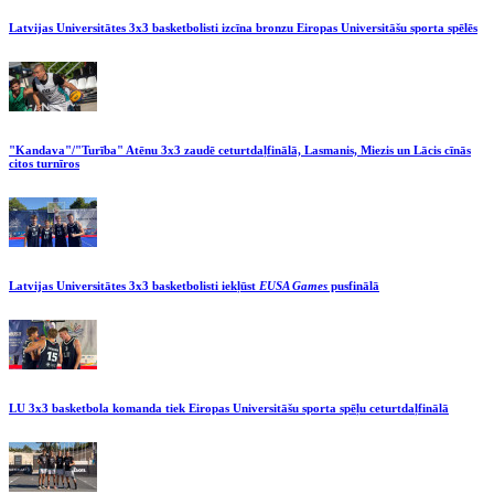
Latvijas Universitātes 3x3 basketbolisti izcīna bronzu Eiropas Universitāšu sporta spēlēs
"Kandava"/"Turība" Atēnu 3x3 zaudē ceturtdaļfinālā, Lasmanis, Miezis un Lācis cīnās
citos turnīros
Latvijas Universitātes 3x3 basketbolisti iekļūst
EUSA Games
pusfinālā
LU 3x3 basketbola komanda tiek Eiropas Universitāšu sporta spēļu ceturtdaļfinālā