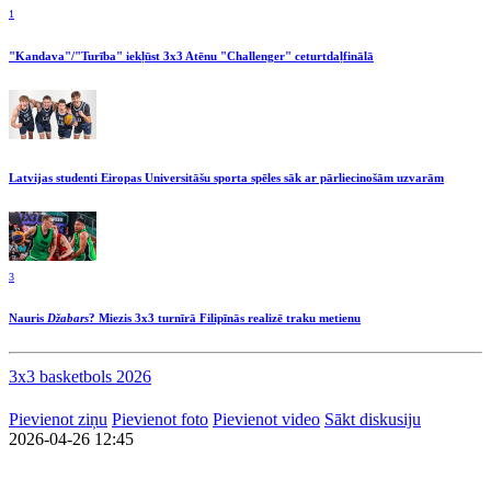
1
"Kandava"/"Turība" iekļūst 3x3 Atēnu "Challenger" ceturtdaļfinālā
Latvijas studenti Eiropas Universitāšu sporta spēles sāk ar pārliecinošām uzvarām
3
Nauris
Džabars
? Miezis 3x3 turnīrā Filipīnās realizē traku metienu
3x3 basketbols 2026
Pievienot ziņu
Pievienot foto
Pievienot video
Sākt diskusiju
2026-04-26 12:45