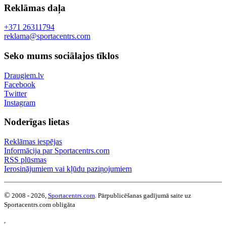
Reklāmas daļa
+371 26311794
reklama@sportacentrs.com
Seko mums sociālajos tīklos
Draugiem.lv
Facebook
Twitter
Instagram
Noderīgas lietas
Reklāmas iespējas
Informācija par Sportacentrs.com
RSS plūsmas
Ierosinājumiem vai kļūdu paziņojumiem
©
2008 - 2026,
Sportacentrs.com
. Pārpublicēšanas gadījumā saite uz
Sportacentrs.com obligāta