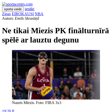
ienākt
sporta veids
Ziņas
EIROKAUSI
NBA
Autors:
Emils Skrastiņš
Ne tikai Miezis PK finālturnīrā
spēlē ar lauztu degunu
Nauris Miezis. Foto: FIBA 3x3
19:20 P