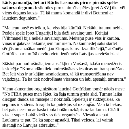
kāds pamanīja, bet arī Kārlis Lasmanis pirms pirmās spēles
salauza degunu.
Iesildoties pirms pirmās spēles [pret ASV] tika vēl
viens deguns lauzts. Tā kā mums komandā ir divi Betmeni ar
lauztiem deguniem."
"Meiteņu pusē es teiktu, ka viss bija kārtībā. Nekādu traumu nebija.
Pēdējā spēlē [pret Ungāriju] bija daži savainojumi. Keitijai
[Vihmanei] bija neliels savainojums. Meiteņu pusē viss ir kārtībā,
viņas ir gatavas nākamajiem turnīriem. Nākamnedēļ sāks startēt
sērijās un aiznākamnedēļ jau Eiropas kausa kvalifikācijā," atzīmēja
Gotfrīds par turnīrā devīto vietu ieņēmušo Latvijas sieviešu izlasi.
Stāstot par nodrošinātajiem apstākļiem Varšavā, izlašu menedžeris
ieskicēja: "Komandām tiek nodrošinātas viesnīcas un transportēšana.
Bet šeit viss ir ar kājām sasniedzams, tā kā transportēšana nav
vajadzīga. Tā kā tiek nodrošināta viesnīca un labi apstākļi turnīram."
Vienu akmentiņu organizātoru lauciņā Gotfrīdam tomēr nācās mest:
"No FIBA puses man šķiet, ka šajā turnīrā grīda slīd. Turnīra laikā
diezgan daudz arī mūsējie ir nokrituši. Spēlētāji ir sūdzējušies, ka
segums ir slidens. Ir sajūta ka putekļus sit uz augšu. Man tā liekas,
bet pats neesmu ar basketbola botām uzkāpis uz laukuma. Citādi
viss ir super. Labā vietā viss tiek organizēts. Viesnīca tepat.
Laukums te pat. Tā kā super apstākļi. Tikai vēlētos, lai vairāk
skatītāji no Latvijas atbrauktu."