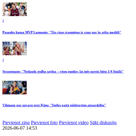
2
Pasaules kausa MVP Lasmanis: "Tās visas traumiņas ir cena par šo zelta medāli"
1
Strautmane: "Nedaudz stulba sajūta – viens punkts, lai mēs uzreiz būtu 1/4 finālā"
Vihmane par uzvaru pret Ķīnu: "Spēles gaitā pielāgojām aizsardzību"
Pievienot ziņu
Pievienot foto
Pievienot video
Sākt diskusiju
2026-06-07 14:53