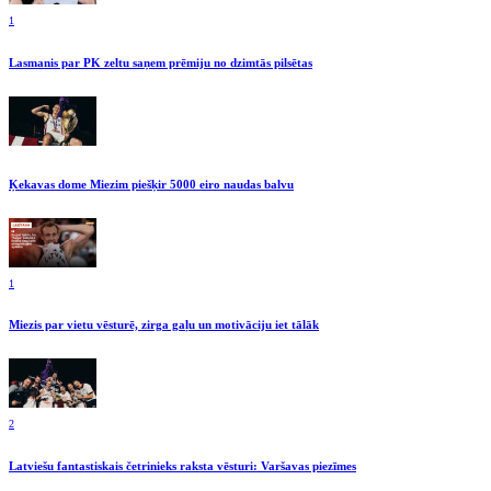
1
Lasmanis par PK zeltu saņem prēmiju no dzimtās pilsētas
Ķekavas dome Miezim piešķir 5000 eiro naudas balvu
1
Miezis par vietu vēsturē, zirga gaļu un motivāciju iet tālāk
2
Latviešu fantastiskais četrinieks raksta vēsturi: Varšavas piezīmes