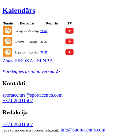
Kalendārs
Turnīrs
Komandas
Rezultāts
TV
Latvija — Zviedrija
70:60
Lietuva — Latvija
21:30
Francija — Latvija
73:57
Ziņas
EIROKAUSI
NBA
Pārslēgties uz pilno versiju ⊳
Kontakti:
sportacentrs@sportacentrs.com
+371 26011507
Redakcija
+371 26011507
info@sportacentrs.com
redakcijas e-pasts (preses relīzēm):