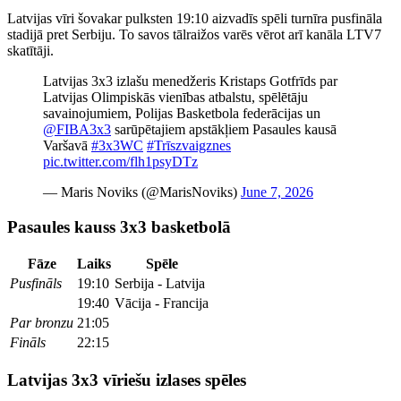
Latvijas vīri šovakar pulksten 19:10 aizvadīs spēli turnīra pusfināla
stadijā pret Serbiju. To savos tālraižos varēs vērot arī kanāla LTV7
skatītāji.
Latvijas 3x3 izlašu menedžeris Kristaps Gotfrīds par
Latvijas Olimpiskās vienības atbalstu, spēlētāju
savainojumiem, Polijas Basketbola federācijas un
@FIBA3x3
sarūpētajiem apstākļiem Pasaules kausā
Varšavā
#3x3WC
#Trīszvaigznes
pic.twitter.com/flh1psyDTz
— Maris Noviks (@MarisNoviks)
June 7, 2026
Pasaules kauss 3x3 basketbolā
Fāze
Laiks
Spēle
Pusfināls
19:10
Serbija - Latvija
19:40
Vācija - Francija
Par bronzu
21:05
Fināls
22:15
Latvijas 3x3 vīriešu izlases spēles