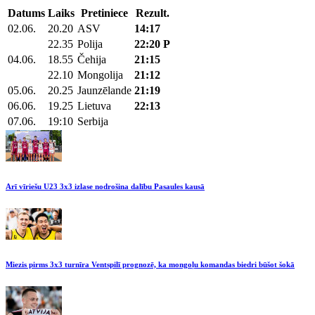
Datums
Laiks
Pretiniece
Rezult.
02.06.
20.20
ASV
14:17
22.35
Polija
22:20 P
04.06.
18.55
Čehija
21:15
22.10
Mongolija
21:12
05.06.
20.25
Jaunzēlande
21:19
06.06.
19.25
Lietuva
22:13
07.06.
19:10
Serbija
Arī vīriešu U23 3x3 izlase nodrošina dalību Pasaules kausā
Miezis pirms 3x3 turnīra Ventspilī prognozē, ka mongoļu komandas biedri būšot šokā