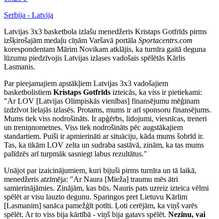
Serbija - Latvija
Latvijas 3x3 basketbola izlašu menedžeris Kristaps Gotfrīds pirms
izšķirošajām medaļu cīņām Varšavā portāla
Sportacentrs.com
korespondentam Mārim Novikam atklājis, ka turnīra gaitā deguna
lūzumu piedzīvojis Latvijas izlases vadošais spēlētās Kārlis
Lasmanis.
Par pieejamajiem apstākļiem Latvijas 3x3 vadošajiem
basketbolistiem
Kristaps Gotfrīds
izteicās, ka viss ir pietiekami:
"Ar LOV [Latvijas Olimpiskās vienības] finansējumu mēģinam
izdzīvot lielajās izlasēs. Protams, mums ir arī sponsoru finansējums.
Mums tiek viss nodrošināts. Ir apģērbs, lidojumi, viesnīcas, treneri
un treniņnometnes. Viss tiek nodrošināts pēc augstākajiem
standartiem. Puiši ir apmierināti ar situāciju, kāda mums šobrīd ir.
Tas, ka tikām LOV zelta un sudraba sastāvā, zinām, ka tas mums
palīdzēs arī turpmāk sasniegt labus rezultātus."
Unājot par izaicinājumiem, kuri bijuši pirms turnīra un tā laikā,
menedžeris atzīmēja: "Ar Naura [Mieža] traumu mēs ātri
samierinājāmies. Zinājām, kas būs. Nauris pats uzreiz izteica vēlmi
spēlēt ar visu lauzto degunu. Sparingos pret Lietuvu Kārlim
[Lasmanim] sanāca pamežģīt potīti. Ļoti cerējām, ka viņš varēs
spēlēt. Ar to viss bija kārtībā - viņš bija gatavs spēlēt.
Nezinu, vai